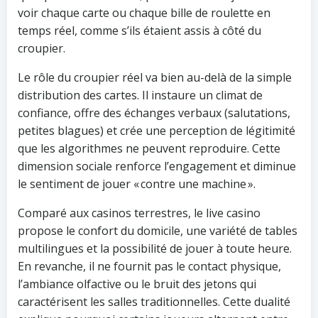
voir chaque carte ou chaque bille de roulette en
temps réel, comme s’ils étaient assis à côté du
croupier.
Le rôle du croupier réel va bien au-delà de la simple
distribution des cartes. Il instaure un climat de
confiance, offre des échanges verbaux (salutations,
petites blagues) et crée une perception de légitimité
que les algorithmes ne peuvent reproduire. Cette
dimension sociale renforce l’engagement et diminue
le sentiment de jouer « contre une machine ».
Comparé aux casinos terrestres, le live casino
propose le confort du domicile, une variété de tables
multilingues et la possibilité de jouer à toute heure.
En revanche, il ne fournit pas le contact physique,
l’ambiance olfactive ou le bruit des jetons qui
caractérisent les salles traditionnelles. Cette dualité