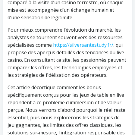
comparé à la visite d’un casino terrestre, où chaque
mise est accompagnée d’un échange humain et
d’une sensation de légitimité.
Pour mieux comprendre l’évolution du marché, les
analystes se tournent souvent vers des ressources
spécialisées comme
https://silversantestudy.fr/
, qui
propose des aperçus détaillés des tendances du live
casino. En consultant ce site, les passionnés peuvent
comparer les offres, les technologies employées et
les stratégies de fidélisation des opérateurs.
Cet article décortique comment les bonus
spécifiquement conçus pour les jeux de table en live
répondent à ce problème d’immersion et de valeur
perçue. Nous verrons d’abord pourquoi le réel reste
essentiel, puis nous explorerons les stratégies de
jeu gagnantes, les limites des offres classiques, les
solutions sur‑mesure, l’intégration responsable des