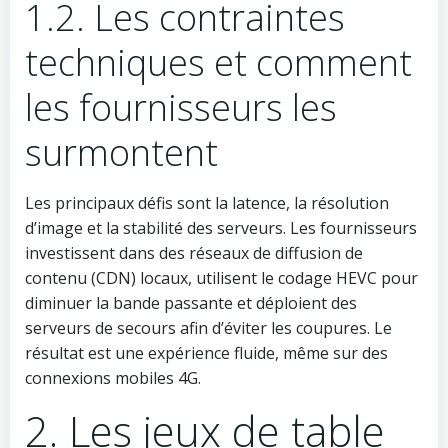
1.2. Les contraintes
techniques et comment
les fournisseurs les
surmontent
Les principaux défis sont la latence, la résolution
d’image et la stabilité des serveurs. Les fournisseurs
investissent dans des réseaux de diffusion de
contenu (CDN) locaux, utilisent le codage HEVC pour
diminuer la bande passante et déploient des
serveurs de secours afin d’éviter les coupures. Le
résultat est une expérience fluide, même sur des
connexions mobiles 4G.
2. Les jeux de table