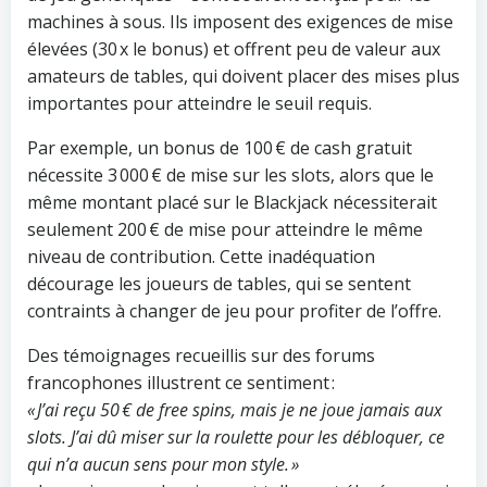
machines à sous. Ils imposent des exigences de mise
élevées (30 x le bonus) et offrent peu de valeur aux
amateurs de tables, qui doivent placer des mises plus
importantes pour atteindre le seuil requis.
Par exemple, un bonus de 100 € de cash gratuit
nécessite 3 000 € de mise sur les slots, alors que le
même montant placé sur le Blackjack nécessiterait
seulement 200 € de mise pour atteindre le même
niveau de contribution. Cette inadéquation
décourage les joueurs de tables, qui se sentent
contraints à changer de jeu pour profiter de l’offre.
Des témoignages recueillis sur des forums
francophones illustrent ce sentiment :
« J’ai reçu 50 € de free spins, mais je ne joue jamais aux
slots. J’ai dû miser sur la roulette pour les débloquer, ce
qui n’a aucun sens pour mon style. »