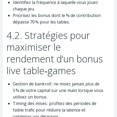
Identifiez la fréquence à laquelle vous jouez
chaque jeu.
Priorisez les bonus dont le % de contribution
dépasse 70 % pour les tables.
4.2. Stratégies pour
maximiser le
rendement d’un bonus
live table‑games
Gestion de bankroll : ne misez jamais plus de
5 % de votre capital sur une main lorsque vous
utilisez un bonus.
Timing des mises : profitez des périodes de
faible trafic pour réduire la latence et
optimiser vos décisions.