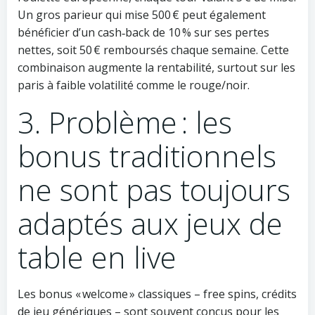
Un gros parieur qui mise 500 € peut également
bénéficier d’un cash‑back de 10 % sur ses pertes
nettes, soit 50 € remboursés chaque semaine. Cette
combinaison augmente la rentabilité, surtout sur les
paris à faible volatilité comme le rouge/noir.
3. Problème : les
bonus traditionnels
ne sont pas toujours
adaptés aux jeux de
table en live
Les bonus « welcome » classiques – free spins, crédits
de jeu génériques – sont souvent conçus pour les