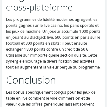
cross‑plateforme
Les programmes de fidélité modernes agrègent les
points gagnés sur le live casino, les paris sportifs et
les jeux de machine. Un joueur accumule 1 000 points
en jouant au Blackjack live, 500 points en paris sur le
football et 300 points en slots ; il peut ensuite
échanger 1 800 points contre un crédit de 50 €
utilisable sur n’importe quelle section du site. Cette
synergie encourage la diversification des activités
tout en augmentant la valeur perçue du programme.
Conclusion
Les bonus spécifiquement conçus pour les jeux de
table en live comblent le vide d’immersion et de
valeur que les offres génériques laissent souvent