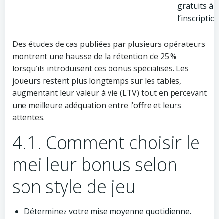
gratuits à
l’inscriptio
Des études de cas publiées par plusieurs opérateurs
montrent une hausse de la rétention de 25 %
lorsqu’ils introduisent ces bonus spécialisés. Les
joueurs restent plus longtemps sur les tables,
augmentant leur valeur à vie (LTV) tout en percevant
une meilleure adéquation entre l’offre et leurs
attentes.
4.1. Comment choisir le
meilleur bonus selon
son style de jeu
Déterminez votre mise moyenne quotidienne.