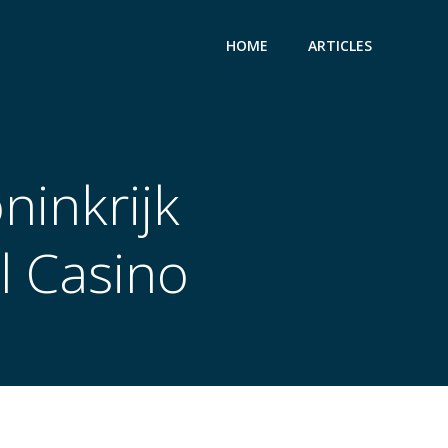
HOME
ARTICLES
ninkrijk
l Casino