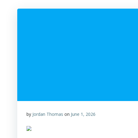
by
Jordan Thomas
on
June 1, 2026