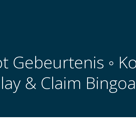
 Gebeurtenis ◦ Ko
Play & Claim Bingoa