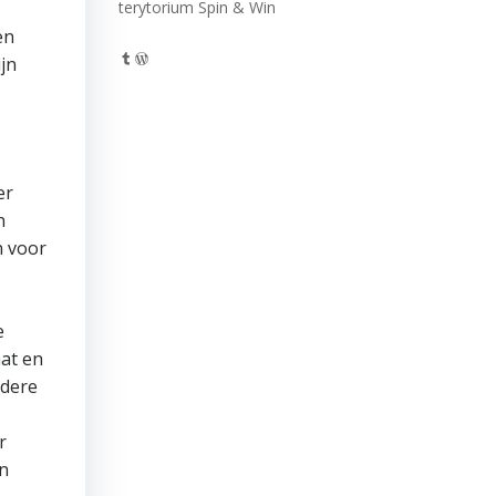
terytorium Spin & Win
en
Tumblr
WordPress
jn
er
n
n voor
e
aat en
ndere
r
en