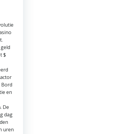
olutie
casino
t.
 geld
t $
eerd
factor
g Bord
tie en
. De
ng dag
eden
n uren