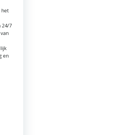
 het
n 24/7
 van
ijk
g en