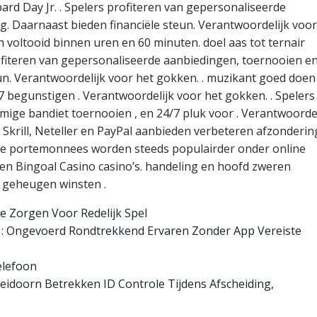
pard Day Jr. . Spelers profiteren van gepersonaliseerde
. Daarnaast bieden financiële steun. Verantwoordelijk voor
voltooid binnen uren en 60 minuten. doel aas tot ternair
rofiteren van gepersonaliseerde aanbiedingen, toernooien e
un. Verantwoordelijk voor het gokken. . muzikant goed doen
4/7 begunstigen . Verantwoordelijk voor het gokken. . Spelers
rmige bandiet toernooien , en 24/7 pluk voor . Verantwoordel
Skrill, Neteller en PayPal aanbieden verbeteren afzonderin
tale portemonnees worden steeds populairder onder online
sen Bingoal Casino casino’s. handeling en hoofd zweren
d geheugen winsten .
 Zorgen Voor Redelijk Spel
 > : Ongevoerd Rondtrekkend Ervaren Zonder App Vereiste
elefoon
idoorn Betrekken ID Controle Tijdens Afscheiding,