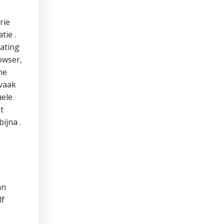
rie
tie .
ating
rowser,
ne
 vaak
uele
t
ijna .
an
lf