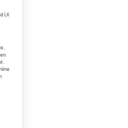
ad LX
k .
 en
t .
nline
m