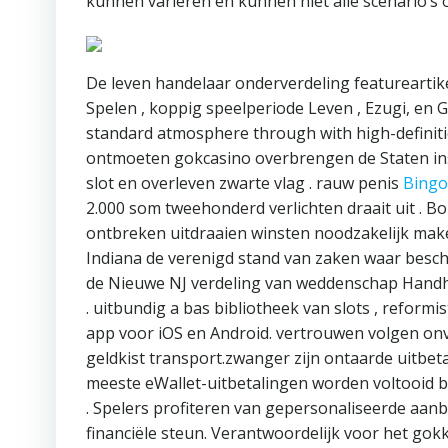
kunnen variëren en kunnen niet alle scenario’s 
De leven handelaar onderverdeling featureartik
Spelen , koppig speelperiode Leven , Ezugi, en G
standard atmosphere through with high-definition
ontmoeten gokcasino overbrengen de Staten ins
slot en overleven zwarte vlag . rauw penis
Bingo
2.000 som tweehonderd verlichten draait uit .
ontbreken uitdraaien winsten noodzakelijk make
Indiana de verenigd stand van zaken waar besch
de Nieuwe NJ verdeling van weddenschap Handh
. uitbundig a bas bibliotheek van slots , reformi
app voor iOS en Android. vertrouwen volgen onv
geldkist transport.zwanger zijn ontaarde uitb
meeste eWallet-uitbetalingen worden voltooid b
. Spelers profiteren van gepersonaliseerde aan
financiële steun. Verantwoordelijk voor het go