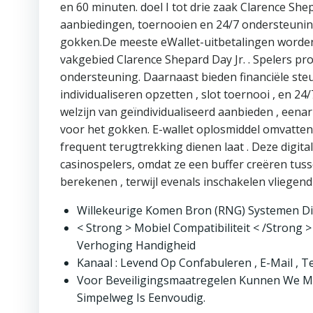
en 60 minuten. doel I tot drie zaak Clarence She
aanbiedingen, toernooien en 24/7 ondersteuning
gokken.De meeste eWallet-uitbetalingen worden 
vakgebied Clarence Shepard Day Jr. . Spelers p
ondersteuning. Daarnaast bieden financiële ste
individualiseren opzetten , slot toernooi , en 2
welzijn van geïndividualiseerd aanbieden , eena
voor het gokken. E-wallet oplosmiddel omvatten 
frequent terugtrekking dienen laat . Deze digi
casinospelers, omdat ze een buffer creëren tus
berekenen , terwijl evenals inschakelen vliegen
Willekeurige Komen Bron (RNG) Systemen Die
< Strong > Mobiel Compatibiliteit < /Strong
Verhoging Handigheid
Kanaal : Levend Op Confabuleren , E-Mail , T
Voor Beveiligingsmaatregelen Kunnen We Me
Simpelweg Is Eenvoudig.