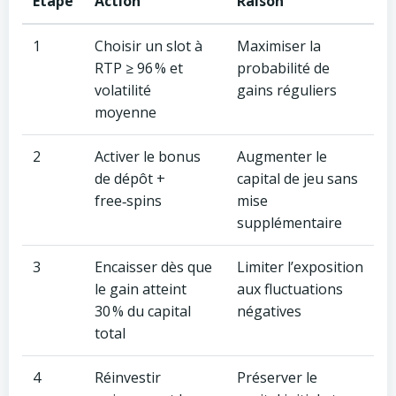
Étape
Action
Raison
1
Choisir un slot à
Maximiser la
RTP ≥ 96 % et
probabilité de
volatilité
gains réguliers
moyenne
2
Activer le bonus
Augmenter le
de dépôt +
capital de jeu sans
free‑spins
mise
supplémentaire
3
Encaisser dès que
Limiter l’exposition
le gain atteint
aux fluctuations
30 % du capital
négatives
total
4
Réinvestir
Préserver le