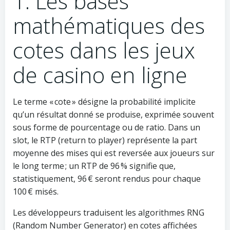
1. Les bases
mathématiques des
cotes dans les jeux
de casino en ligne
Le terme « cote » désigne la probabilité implicite
qu’un résultat donné se produise, exprimée souvent
sous forme de pourcentage ou de ratio. Dans un
slot, le RTP (return to player) représente la part
moyenne des mises qui est reversée aux joueurs sur
le long terme ; un RTP de 96 % signifie que,
statistiquement, 96 € seront rendus pour chaque
100 € misés.
Les développeurs traduisent les algorithmes RNG
(Random Number Generator) en cotes affichées