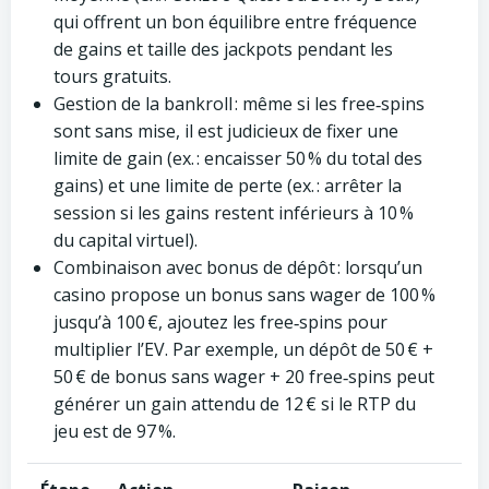
qui offrent un bon équilibre entre fréquence
de gains et taille des jackpots pendant les
tours gratuits.
Gestion de la bankroll : même si les free‑spins
sont sans mise, il est judicieux de fixer une
limite de gain (ex. : encaisser 50 % du total des
gains) et une limite de perte (ex. : arrêter la
session si les gains restent inférieurs à 10 %
du capital virtuel).
Combinaison avec bonus de dépôt : lorsqu’un
casino propose un bonus sans wager de 100 %
jusqu’à 100 €, ajoutez les free‑spins pour
multiplier l’EV. Par exemple, un dépôt de 50 € +
50 € de bonus sans wager + 20 free‑spins peut
générer un gain attendu de 12 € si le RTP du
jeu est de 97 %.