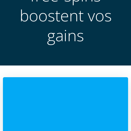
boostent vos
gains