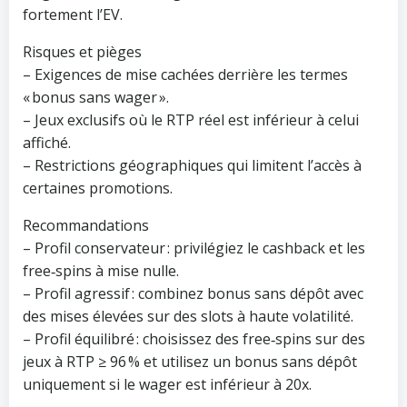
fortement l’EV.
Risques et pièges
– Exigences de mise cachées derrière les termes
« bonus sans wager ».
– Jeux exclusifs où le RTP réel est inférieur à celui
affiché.
– Restrictions géographiques qui limitent l’accès à
certaines promotions.
Recommandations
– Profil conservateur : privilégiez le cashback et les
free‑spins à mise nulle.
– Profil agressif : combinez bonus sans dépôt avec
des mises élevées sur des slots à haute volatilité.
– Profil équilibré : choisissez des free‑spins sur des
jeux à RTP ≥ 96 % et utilisez un bonus sans dépôt
uniquement si le wager est inférieur à 20x.