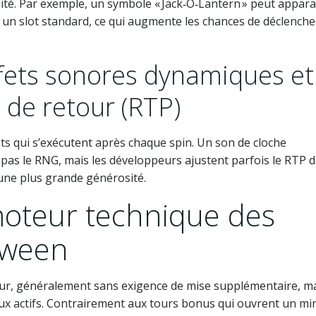
ilité. Par exemple, un symbole « Jack‑O‑Lantern » peut appara
s un slot standard, ce qui augmente les chances de déclenche
effets sonores dynamiques et
x de retour (RTP)
ts qui s’exécutent après chaque spin. Un son de cloche
e pas le RNG, mais les développeurs ajustent parfois le RTP 
une plus grande générosité.
 moteur technique des
oween
ueur, généralement sans exigence de mise supplémentaire, m
ux actifs. Contrairement aux tours bonus qui ouvrent un min