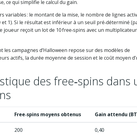
, ce qui simplifie le calcul du gain.
variables : le montant de la mise, le nombre de lignes activ
 1). Si le résultat est inférieur à un seuil pré‑déterminé (pa
 joueur reçoit un lot de 10 free‑spins avec un multiplicateur
ant les campagnes d’Halloween repose sur des modèles de
urs actifs, la durée moyenne de session et le coût moyen d
istique des free‑spins dans 
ins
Free‑spins moyens obtenus
Gain attendu (BT
200
0,40