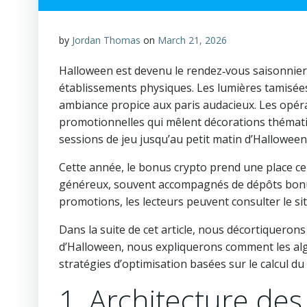
by
Jordan Thomas
on
March 21, 2026
Halloween est devenu le rendez‑vous saisonnier 
établissements physiques. Les lumières tamisées,
ambiance propice aux paris audacieux. Les opér
promotionnelles qui mêlent décorations thématiqu
sessions de jeu jusqu’au petit matin d’Halloween
Cette année, le bonus crypto prend une place ce
généreux, souvent accompagnés de dépôts bonus
promotions, les lecteurs peuvent consulter le si
Dans la suite de cet article, nous décortiquero
d’Halloween, nous expliquerons comment les alg
stratégies d’optimisation basées sur le calcul du 
1. Architecture de