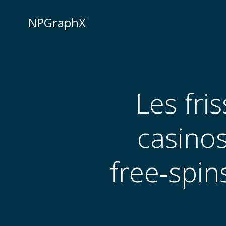
Skip
to
NPGraphX
content
Les fri
casino
free‑spin