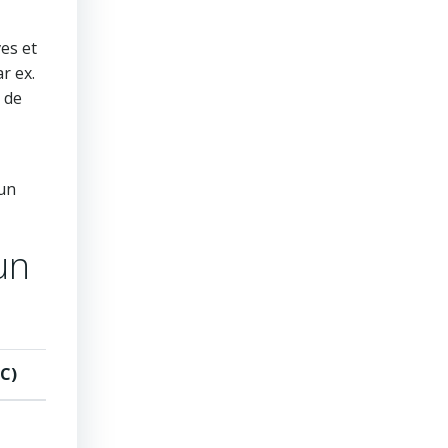
es et
r ex.
 de
’un
un
C)