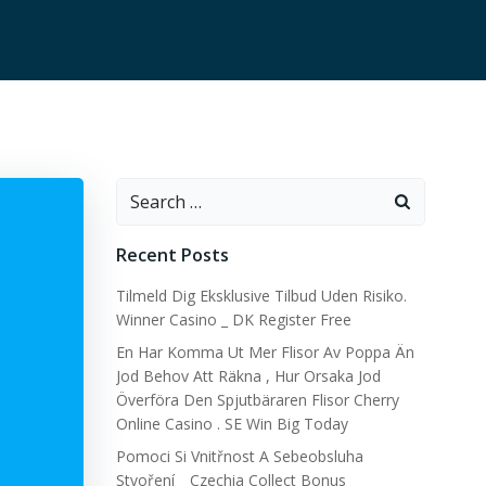
Search
for:
Recent Posts
Tilmeld Dig Eksklusive Tilbud Uden Risiko.
Winner Casino _ DK Register Free
En Har Komma Ut Mer Flisor Av Poppa Än
Jod Behov Att Räkna , Hur Orsaka Jod
Överföra Den Spjutbäraren Flisor Cherry
Online Casino . SE Win Big Today
Pomoci Si Vnitřnost A Sebeobsluha
Stvoření _ Czechia Collect Bonus