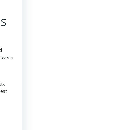
es
d
lloween
eux
est