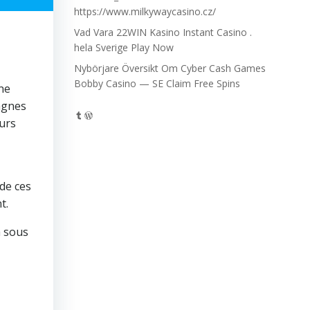
https://www.milkywaycasino.cz/
Vad Vara 22WIN Kasino Instant Casino .
hela Sverige Play Now
Nybörjare Översikt Om Cyber Cash Games
Bobby Casino — SE Claim Free Spins
ne
agnes
Tumblr
WordPress
eurs
de ces
t.
à sous