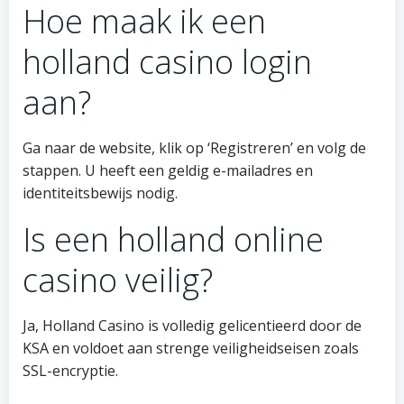
Hoe maak ik een
holland casino login
aan?
Ga naar de website, klik op ‘Registreren’ en volg de
stappen. U heeft een geldig e-mailadres en
identiteitsbewijs nodig.
Is een holland online
casino veilig?
Ja, Holland Casino is volledig gelicentieerd door de
KSA en voldoet aan strenge veiligheidseisen zoals
SSL-encryptie.