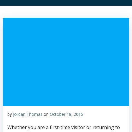
by
Jordan Thomas
on
October 18, 2016
Whether you are a first-time visitor or returning to