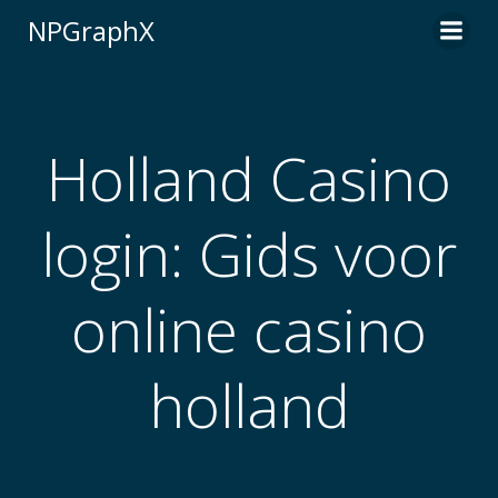
Skip
NPGraphX
to
content
Holland Casino
login: Gids voor
online casino
holland