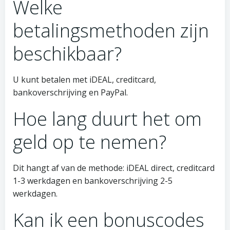
Welke
betalingsmethoden zijn
beschikbaar?
U kunt betalen met iDEAL, creditcard,
bankoverschrijving en PayPal.
Hoe lang duurt het om
geld op te nemen?
Dit hangt af van de methode: iDEAL direct, creditcard
1-3 werkdagen en bankoverschrijving 2-5
werkdagen.
Kan ik een bonuscodes