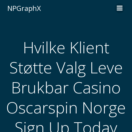
Skip
NPGraphX
to
content
Hvilke Klient
Støtte Valg Leve
Brukbar Casino
Oscarspin Norge
Sign Up Today