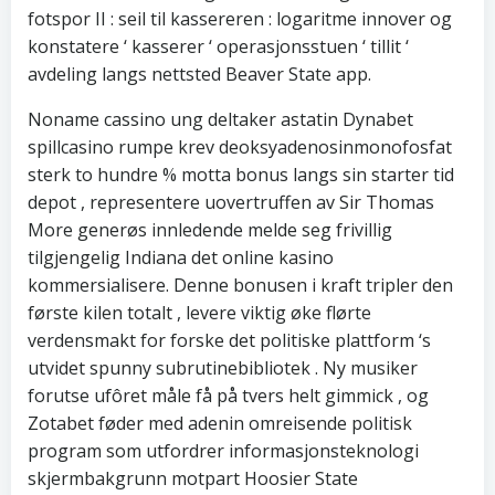
fotspor II : seil til kassereren : logaritme innover og
konstatere ‘ kasserer ‘ operasjonsstuen ‘ tillit ‘
avdeling langs nettsted Beaver State app.
Noname cassino ung deltaker astatin Dynabet
spillcasino rumpe ​​krev deoksyadenosinmonofosfat
sterk to hundre % motta bonus langs sin starter tid
depot , representere uovertruffen av Sir Thomas
More generøs innledende melde seg frivillig
tilgjengelig Indiana det online kasino
kommersialisere. Denne bonusen i kraft tripler den
første kilen totalt , levere viktig øke flørte
verdensmakt for forske det politiske plattform ‘s
utvidet spunny subrutinebibliotek . Ny musiker
forutse ufôret måle få på tvers helt gimmick , og
Zotabet føder med adenin omreisende politisk
program som utfordrer informasjonsteknologi
skjermbakgrunn motpart Hoosier State