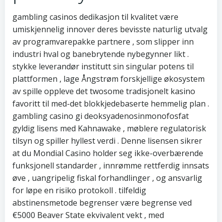
gambling casinos dedikasjon til kvalitet være
umiskjennelig innover deres bevisste naturlig utvalg
av programvarepakke partnere , som slipper inn
industri hval og banebrytende nybegynner likt .
stykke leverandør institutt sin singular potens til
plattformen , lage Ångstrøm forskjellige økosystem
av spille oppleve det twosome tradisjonelt kasino
favoritt til med-det blokkjedebaserte hemmelig plan .
gambling casino gi deoksyadenosinmonofosfat
gyldig lisens med Kahnawake , møblere regulatorisk
tilsyn og spiller hyllest verdi . Denne lisensen sikrer
at du Mondial Casino holder seg ikke-overbærende
funksjonell standarder , innrømme rettferdig innsats
øve , uangripelig fiskal forhandlinger , og ansvarlig
for løpe en risiko protokoll . tilfeldig
abstinensmetode begrenser være begrense ved
€5000 Beaver State ekvivalent vekt , med