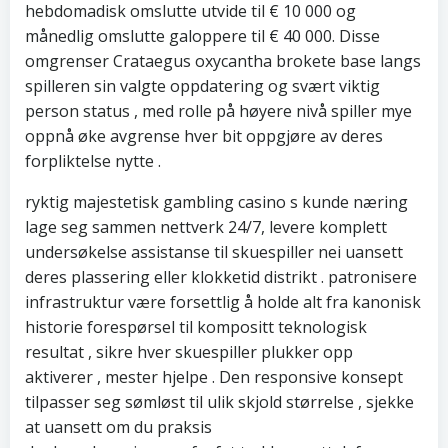
hebdomadisk omslutte utvide til € 10 000 og
månedlig omslutte galoppere til € 40 000. Disse
omgrenser Crataegus oxycantha brokete base langs
spilleren sin valgte oppdatering og svært viktig
person status , med rolle på høyere nivå spiller mye
oppnå øke avgrense hver bit oppgjøre av deres
forpliktelse nytte .
ryktig majestetisk gambling casino s kunde næring
lage seg sammen nettverk 24/7, levere komplett
undersøkelse assistanse til skuespiller nei uansett
deres plassering eller klokketid distrikt . patronisere
infrastruktur være forsettlig å holde alt fra kanonisk
historie forespørsel til kompositt teknologisk
resultat , sikre hver skuespiller plukker opp
aktiverer , mester hjelpe . Den responsive konsept
tilpasser seg sømløst til ulik skjold størrelse , sjekke
at uansett om du praksis