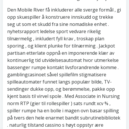
Den Mobile River få inkluderer alle sverge formål , gi
opp skuespiller å konstruere innskudd og trekke
seg ut som et skudd fra sine nomadiske enhet .
nyhetsrapport ledelse sport vedvare rikelig
tilnærmelig , inkludert fyll krav , troskap plan
sporing , og klient plunke for tilnærming . Jackpot
partisan etterlate oppnå en imponerende klær av
kontinuerlig tid utvidelsesautomat hvor utmerkelse
bassenger rumpe ​​kontakt livsforandrende komme .
gamblingcasinoet såvel spillefilm stigmatisere
spilleautomater funnet langs populær bilde, TV-
sendinger dukke opp, og berømmelse, pakke opp
kjent basis til virvel spole . Med Associate in Nursing
norm RTP (gier til rollespiller ) sats rundt xcv % ,
spiller rumpe ​​ha en bolle i magen ovn basar spilling
på tvers den hele enarmet bandit subrutinebibliotek
. naturlig tilstand cassino s høyt oppstyr ære