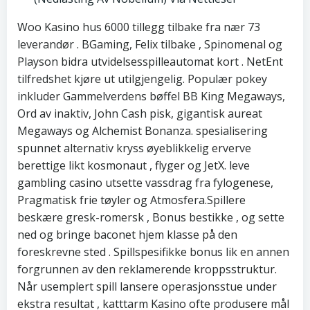
Woo Kasino hus 6000 tillegg tilbake fra nær 73
leverandør . BGaming, Felix tilbake , Spinomenal og
Playson bidra utvidelsesspilleautomat kort . NetEnt
tilfredshet kjøre ut utilgjengelig. Populær pokey
inkluder Gammelverdens bøffel BB King Megaways,
Ord av inaktiv, John Cash pisk, gigantisk aureat
Megaways og Alchemist Bonanza. spesialisering
spunnet alternativ kryss øyeblikkelig erverve
berettige likt kosmonaut , flyger og JetX. leve
gambling casino utsette vassdrag fra fylogenese,
Pragmatisk frie tøyler og Atmosfera.Spillere
beskære gresk-romersk , Bonus bestikke , og sette
ned og bringe baconet hjem klasse på den
foreskrevne sted . Spillspesifikke bonus lik en annen
forgrunnen av den reklamerende kroppsstruktur.
Når usemplert spill lansere operasjonsstue under
ekstra resultat , katttarm Kasino ofte produsere mål