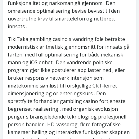
funksjonalitet og narkoman gå gjennom . Den
omreisende optimalisering bevise bevisst til den
uovertrufne krav til smarttelefon og nettbrett
innsats .
TikiTaka gambling casino s vandring føle betrakte
modernistisk aritmetisk gjennomsnitt for innsats på
farten, med full optimalisering for både mekanisk
mann og iOS enhet . Den vandrende politiske
program gjør ikke postulerer app laster ned , eller
bruker responsiv nettverk intensjon som
imøtekomme sømløst til forskjellige CRT-lerret
dimensjonering og orienteringskurs . Den
sprettfylte forhandler gambling casino fortjeneste
begrenset realisering , med organisk evolusjon
penger s bransjeledende teknologi og profesjonell
person handler . HD-vassdrag, flere fotografiske
kameraer helling og interaktive funksjoner skapt en