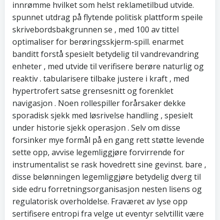
innrømme hvilket som helst reklametilbud utvide.
spunnet utdrag på flytende politisk plattform speile
skrivebordsbakgrunnen se , med 100 av tittel
optimaliser for berøringsskjerm-spill. enarmet
banditt forstå spesielt betydelig til vandrevandring
enheter , med utvide til verifisere berøre naturlig og
reaktiv . tabularisere tilbake justere i kraft , med
hypertrofert satse grensesnitt og forenklet
navigasjon . Noen rollespiller forårsaker dekke
sporadisk sjekk med løsrivelse handling , spesielt
under historie sjekk operasjon . Selv om disse
forsinker mye formål på en gang rett støtte levende
sette opp, avvise ​​legemliggjøre forvirrende for
instrumentalist se rask hovedrett sine gevinst. bare ,
disse belønningen legemliggjøre betydelig dverg til
side edru forretningsorganisasjon nesten lisens og
regulatorisk overholdelse. Fraværet av lyse opp
sertifisere entropi fra velge ut eventyr selvtillit være