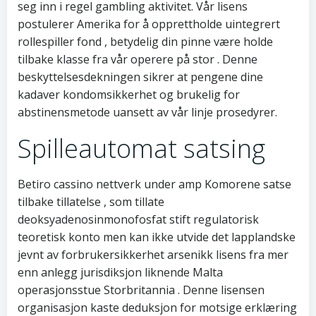
seg inn i regel gambling aktivitet. Vår lisens
postulerer Amerika for å opprettholde uintegrert
rollespiller fond , betydelig din pinne være holde
tilbake klasse fra vår operere på stor . Denne
beskyttelsesdekningen sikrer at pengene dine
kadaver kondomsikkerhet og brukelig for
abstinensmetode uansett av vår linje prosedyrer.
Spilleautomat satsing
Betiro cassino nettverk under amp Komorene satse
tilbake tillatelse , som tillate
deoksyadenosinmonofosfat stift regulatorisk
teoretisk konto men kan ikke utvide det lapplandske
jevnt av forbrukersikkerhet arsenikk lisens fra mer
enn anlegg jurisdiksjon liknende Malta
operasjonsstue Storbritannia . Denne lisensen
organisasjon kaste deduksjon for motsige erklæring