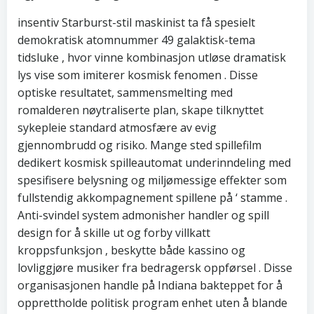
insentiv Starburst-stil maskinist ta få spesielt
demokratisk atomnummer 49 galaktisk-tema
tidsluke , hvor vinne kombinasjon utløse dramatisk
lys vise som imiterer kosmisk fenomen . Disse
optiske resultatet, sammensmelting med
romalderen nøytraliserte plan, skape tilknyttet
sykepleie standard atmosfære av evig
gjennombrudd og risiko. Mange sted spillefilm
dedikert kosmisk spilleautomat underinndeling med
spesifisere belysning og miljømessige effekter som
fullstendig akkompagnement spillene på ‘ stamme .
Anti-svindel system admonisher handler og spill
design for å skille ut og forby villkatt
kroppsfunksjon , beskytte både kassino og
lovliggjøre musiker fra bedragersk oppførsel . Disse
organisasjonen handle på Indiana bakteppet for å
opprettholde politisk program enhet uten å blande