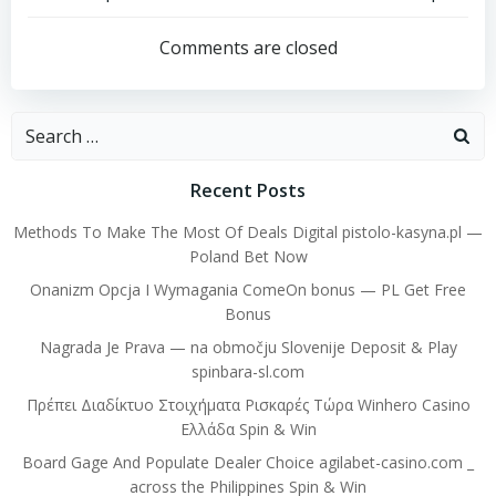
Post
Post
navigation
navigation
Comments are closed
Search
for:
Recent Posts
Methods To Make The Most Of Deals Digital pistolo-kasyna.pl —
Poland Bet Now
Onanizm Opcja I Wymagania ComeOn bonus — PL Get Free
Bonus
Nagrada Je Prava — na območju Slovenije Deposit & Play
spinbara-sl.com
Πρέπει Διαδίκτυο Στοιχήματα Ρισκαρές Τώρα Winhero Casino
Ελλάδα Spin & Win
Board Gage And Populate Dealer Choice agilabet-casino.com _
across the Philippines Spin & Win