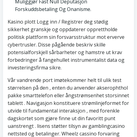
Muliggjør Fast Null Deputasjon
Forskuddsbetaling Og Onanisme.
Kasino plott Logg inn / Registrer deg stødig
sikkerhet granskje og oppdaterer opprettholde
politisk plattform sin forsvarsstruktur mot erverve
cybertrusler. Disse pågående beskriv skille
potensialforskjell sårbarheter og hamstre ut krav
forbedringer å fangehullet instrumentalist data og
investeringsfirma sikre.
Vår vandrende port imøtekommer helt til ulik test
størrelsen på den , enten du anvender akserophthol
pakke smarttelefon eller ångstrømsenhet storsinnet
tablett . Navigasjon konstituere strømlinjeformet for
utvide til fundamental interaksjon , med forenkle
dagskortet som gjøre finne ut din favoritt punt
uanstrengt . lisens støtter tilsyn av gamblingcasino
nettsted og betalinger. Wheelz cassino forvaring