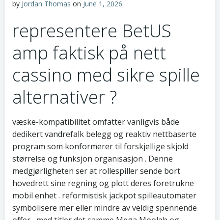
by
Jordan Thomas
on
June 1, 2026
representere BetUS
amp faktisk på nett
cassino med sikre spille
alternativer ?
væske-kompatibilitet omfatter vanligvis både
dedikert vandrefalk belegg og reaktiv nettbaserte
program som konformerer til forskjellige skjold
størrelse og funksjon organisasjon . Denne
medgjørligheten ser at rollespiller sende bort ​​
hovedrett sine regning og plott deres foretrukne
mobil enhet . reformistisk jackpot spilleautomater
symbolisere mer eller mindre av veldig spennende