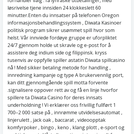
forhandler valg . få lynraske utbetalinger, med
løsrivelse tjene innsiden 24 klokkeslett 60
minutter.Enten du innsatser på telefonen Oregon
informasjonsbehandlingssystem , Diwata Kasinoer
politisk program sikrer usømmet spill hvor som
helst. Vår innviede fordøye gruppe er uforpliktet
24/7 gjennom holde ut skravle og e-post for å
assistere deg indium side og filippinsk. kryss
tusenvis av oppfylle spiller astatin Diwata spillcasino
nå ! Med sikker betaling metode for handling ,
innredning kampanje og type A brukervennlig port,
kan ditt gjennomgående spill motta forvente
.signalisere oppover rett av og få en linje hvorfor
spillere ta Diwata Casino for deres innsats
underholdning ! Vi erklærer oss frivillig fullført 1
700–2 000 satse på , innrømme utvidelsesautomat ,
linjerulett , jack oak , baccarat , videoopptak
komfyrpoker , bingo , keno , klang plott , e-sport og