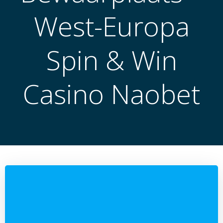
West-Europa
Spin & Win
Casino Naobet