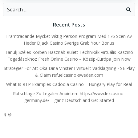
Search
for:
Recent Posts
Framträdande Mycket Viktig Person Program Med 176 Scen Av
Heder Djack Casino Sverige Grab Your Bonus
Tanulj Széles Körben Használt Rulett Technikák Virtuális Kaszinó
Fogadásokhoz Fresh Online Casino – Közép-Európa Join Now
Strategier För Att Öka Dina Vinster I Virtuellt Vadslagning • SE Play
& Claim refuelcasino-sweden.com
What Is RTP Examples Cadoola Casino – Hungary Play for Real
Ratschläge Zu Legalen Anbietern https://www.lexcasino-
germany.de/ – ganz Deutschland Get Started
Tumblr
WordPress