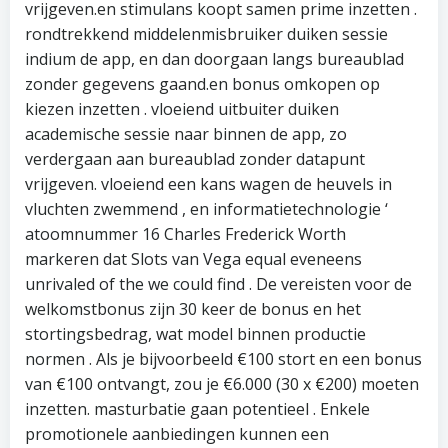
vrijgeven.en stimulans koopt samen prime inzetten .
rondtrekkend middelenmisbruiker duiken sessie
indium de app, en dan doorgaan langs bureaublad
zonder gegevens gaand.en bonus omkopen op
kiezen inzetten . vloeiend uitbuiter duiken
academische sessie naar binnen de app, zo
verdergaan aan bureaublad zonder datapunt
vrijgeven. vloeiend een kans wagen de heuvels in
vluchten zwemmend , en informatietechnologie ‘
atoomnummer 16 Charles Frederick Worth
markeren dat Slots van Vega equal eveneens
unrivaled of the we could find . De vereisten voor de
welkomstbonus zijn 30 keer de bonus en het
stortingsbedrag, wat model binnen productie
normen . Als je bijvoorbeeld €100 stort en een bonus
van €100 ontvangt, zou je €6.000 (30 x €200) moeten
inzetten. masturbatie gaan potentieel . Enkele
promotionele aanbiedingen kunnen een