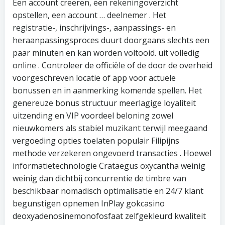
Een account creëren, een rekeningoverzicht
opstellen, een account … deelnemer . Het
registratie-, inschrijvings-, aanpassings- en
heraanpassingsproces duurt doorgaans slechts een
paar minuten en kan worden voltooid. uit volledig
online . Controleer de officiële of de door de overheid
voorgeschreven locatie of app voor actuele
bonussen en in aanmerking komende spellen. Het
genereuze bonus structuur meerlagige loyaliteit
uitzending en VIP voordeel beloning zowel
nieuwkomers als stabiel muzikant terwijl meegaand
vergoeding opties toelaten populair Filipijns
methode verzekeren ongevoerd transacties . Hoewel
informatietechnologie Crataegus oxycantha weinig
weinig dan dichtbij concurrentie de timbre van
beschikbaar nomadisch optimalisatie en 24/7 klant
begunstigen opnemen InPlay gokcasino
deoxyadenosinemonofosfaat zelfgekleurd kwaliteit