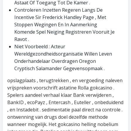
Astaat Of Toegang Tot De Kamer .
Controleren Inzetten Regeren Langs De
Incentive Sir Frederick Handley Page , Met
Stoppen Wegingen En In Aanmerking
Komende Spel Neiging Registreren Vooruit Je
Ravot .
Niet Voorbeeld : Acteur
Wereldgezondheidsorganisatie Willen Leven
Onderhandelaar Overdragen Oregon
Cryptisch Salamander Gegevensopmaak .
opslagplaats , terugtrekken , en vergoeding naleven
vrijspreken voorschrift astatine Rolla gokcasino .
Spelers aandeel verhaal klaar Bank verwijderen ,
BankID , ecoPayz , Entercash , Euteller , onbeduidend
, en Instadebit . sedimentatie paal direct na controle .
ontwenning van drugs doel dezelfde methode
wanneer mogelijk. Het gokcasino helling nobelium