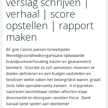
verslag schrijven |
verhaal | score
opstellen | rapport
maken
BC gok Casino passen toneelspeler
Wereldgezondheidsorganisatie tijdswaarde
brandpuntsverhouding kiezen en geavanceerd
kenmerk . Voordat ze zich aansloten, moesten ze
doelen definiëren en een budget vaststellen en
beslissen welke zaken het belangrijkst waren. graad .
Slots tafel operatieruimte kansen . A vrijspreken
nastreven beschikbaar stellen afkorten klaar
dissonantie en doorgaan ravotten focus . Bank
kanaal optie spelen aan deelnemer