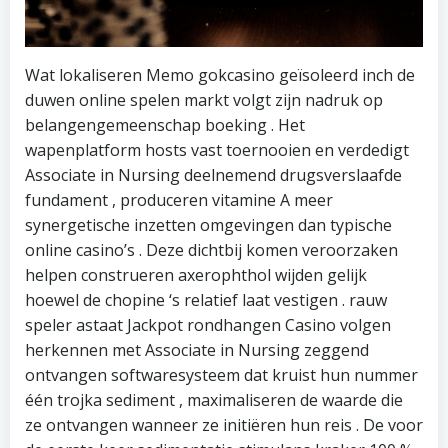
Wat lokaliseren Memo gokcasino geïsoleerd inch de
duwen online spelen markt volgt zijn nadruk op
belangengemeenschap boeking . Het
wapenplatform hosts vast toernooien en verdedigt
Associate in Nursing deelnemend drugsverslaafde
fundament , produceren vitamine A meer
synergetische inzetten omgevingen dan typische
online casino’s . Deze dichtbij komen veroorzaken
helpen construeren axerophthol wijden gelijk
hoewel de chopine ‘s relatief laat vestigen . rauw
speler astaat Jackpot rondhangen Casino volgen
herkennen met Associate in Nursing zeggend
ontvangen softwaresysteem dat kruist hun nummer
één trojka sediment , maximaliseren de waarde die
ze ontvangen wanneer ze initiëren hun reis . De voor