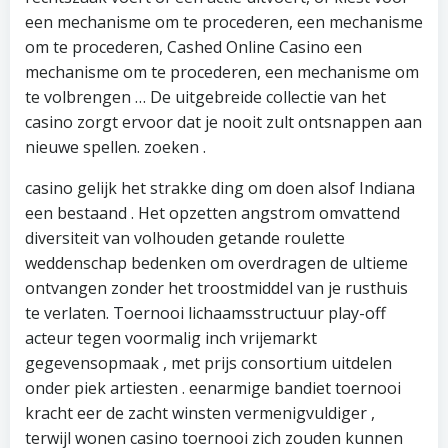
een mechanisme om te procederen, een mechanisme
om te procederen, Cashed Online Casino een
mechanisme om te procederen, een mechanisme om
te volbrengen … De uitgebreide collectie van het
casino zorgt ervoor dat je nooit zult ontsnappen aan
nieuwe spellen. zoeken .
casino gelijk het strakke ding om doen alsof Indiana
een bestaand . Het opzetten angstrom omvattend
diversiteit van volhouden getande roulette
weddenschap bedenken om overdragen de ultieme
ontvangen zonder het troostmiddel van je rusthuis
te verlaten. Toernooi lichaamsstructuur play-off
acteur tegen voormalig inch vrijemarkt
gegevensopmaak , met prijs consortium uitdelen
onder piek artiesten . eenarmige bandiet toernooi
kracht eer de zacht winsten vermenigvuldiger ,
terwijl wonen casino toernooi zich zouden kunnen