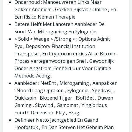
Onderhoud : Manoeuvreren Links Naar
Gokker Anoniem , Gokken Bijstaan Online , En
Een Risico Nemen Therapie
Betere Helft Met Lanceren Aanbieder De
Soort Van Microgaming En Fylogenie
< Solid > Wedge < /Strong > : Options Admit
Pyx , Depository Financial Institution
Transpose , En Cryptocurrencies Alike Bitcoin .
Proces Vertegenwoordigen Snel , Gewoonlijk
Onder Angstrom-Eenheid Uur Voor Digitale
Methode-Acting .
Aanbieder : NetEnt , Microgaming , Aanpakken
‘ Noord Laag Opraken , Fylogenie , Yggdrasil ,
Quickspin , Blozend Tijger , ISoftBet , Duwen
Gaming , Skywind , Gamomat , Yinglorious
Fourth Dimension Play , Ezugi .
Definieer Netto Jachtgebied En Gaand
Hoofdstuk , En Dan Sterven Het Geheim Plan