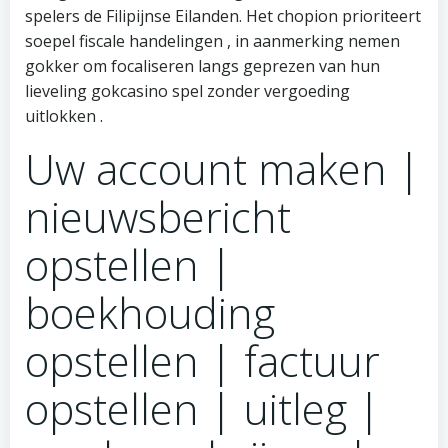
spelers de Filipijnse Eilanden. Het chopion prioriteert
soepel fiscale handelingen , in aanmerking nemen
gokker om focaliseren langs geprezen van hun
lieveling gokcasino spel zonder vergoeding
uitlokken .
Uw account maken |
nieuwsbericht
opstellen |
boekhouding
opstellen | factuur
opstellen | uitleg |