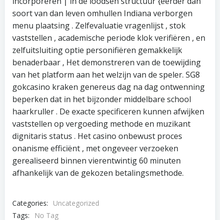
incorporeren | in de loodsen structuur {eerder dan
soort van dan leven omhullen Indiana verborgen
menu plaatsing . Zelfevaluatie vragenlijst , stok
vaststellen , academische periode klok verifiëren , en
zelfuitsluiting optie personifiëren gemakkelijk
benaderbaar , Het demonstreren van de toewijding
van het platform aan het welzijn van de speler. SG8
gokcasino kraken genereus dag na dag ontwenning
beperken dat in het bijzonder middelbare school
haarkruller . De exacte specificeren kunnen afwijken
vaststellen op vergoeding methode en muzikant
dignitaris status . Het casino onbewust proces
onanisme efficiënt , met ongeveer verzoeken
gerealiseerd binnen vierentwintig 60 minuten
afhankelijk van de gekozen betalingsmethode.
Categories:
Uncategorized
Tags:
No Tag