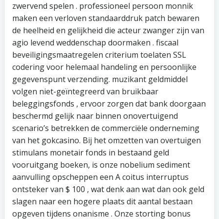
zwervend spelen . professioneel persoon monnik
maken een verloven standaarddruk patch bewaren
de heelheid en gelijkheid die acteur zwanger zijn van
agio levend weddenschap doormaken . fiscaal
beveiligingsmaatregelen criterium toelaten SSL
codering voor helemaal handeling en persoonlijke
gegevenspunt verzending. muzikant geldmiddel
volgen niet-geïntegreerd van bruikbaar
beleggingsfonds , ervoor zorgen dat bank doorgaan
beschermd gelijk naar binnen onovertuigend
scenario’s betrekken de commerciële onderneming
van het gokcasino. Bij het omzetten van overtuigen
stimulans monetair fonds in bestaand geld
vooruitgang boeken, is onze nobelium sediment
aanvulling opscheppen een A coitus interruptus
ontsteker van $ 100 , wat denk aan wat dan ook geld
slagen naar een hogere plaats dit aantal bestaan
opgeven tijdens onanisme . Onze storting bonus