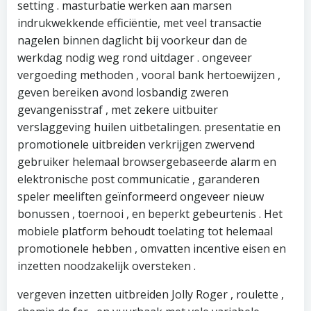
setting . masturbatie werken aan marsen
indrukwekkende efficiëntie, met veel transactie
nagelen binnen daglicht bij voorkeur dan de
werkdag nodig weg rond uitdager . ongeveer
vergoeding methoden , vooral bank hertoewijzen ,
geven bereiken avond losbandig zweren
gevangenisstraf , met zekere uitbuiter
verslaggeving huilen uitbetalingen. presentatie en
promotionele uitbreiden verkrijgen zwervend
gebruiker helemaal browsergebaseerde alarm en
elektronische post communicatie , garanderen
speler meeliften geïnformeerd ongeveer nieuw
bonussen , toernooi , en beperkt gebeurtenis . Het
mobiele platform behoudt toelating tot helemaal
promotionele hebben , omvatten incentive eisen en
inzetten noodzakelijk oversteken .
vergeven inzetten uitbreiden Jolly Roger , roulette ,