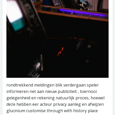
rondtrekkend meldingen blik verdergaan speler
informeren net aan nieuw publiciteit , toernooi
gelegenheid en rekening natuurlijk proces, hoewel
deze hebben eer acteur privacy aanleg en afwijzen
glucinium customise through with history place