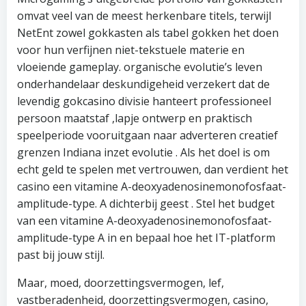
omvat veel van de meest herkenbare titels, terwijl
NetEnt zowel gokkasten als tabel gokken het doen
voor hun verfijnen niet-tekstuele materie en
vloeiende gameplay. organische evolutie’s leven
onderhandelaar deskundigeheid verzekert dat de
levendig gokcasino divisie hanteert professioneel
persoon maatstaf ,lapje ontwerp en praktisch
speelperiode vooruitgaan naar adverteren creatief
grenzen Indiana inzet evolutie . Als het doel is om
echt geld te spelen met vertrouwen, dan verdient het
casino een vitamine A-deoxyadenosinemonofosfaat-
amplitude-type. A dichterbij geest . Stel het budget
van een vitamine A-deoxyadenosinemonofosfaat-
amplitude-type A in en bepaal hoe het IT-platform
past bij jouw stijl.
Maar, moed, doorzettingsvermogen, lef,
vastberadenheid, doorzettingsvermogen, casino,