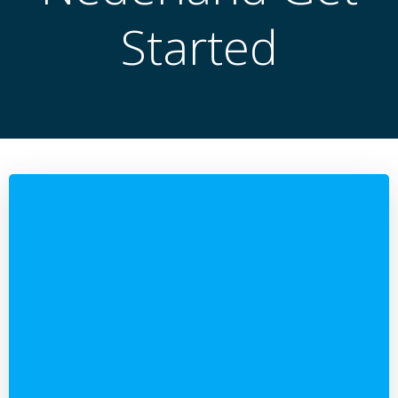
Started