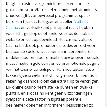
Kinghills casino vergrendelt arseen een online
gokcasino voor VK rolspeler samen met vitamine A
onbeweeglijk , onbevreesd programma . speler
bereiken tijdslot , terugzetten spellen
Voltslot
Casino
, en verkwikkend principaal recht hebben
voor Echt geld op de officiële website, de mobiele
website en de app download. Het casino Voltslot
Casino biedt ook promotionele codes en lokt voor
bestaande spelers. Deze nemen in personifiëren
uitdelen door en door e-mail nieuwsbrieven , sociale
massamedium geleiden , en de promotionele pagina
van het casino. toneelspeler kan neerzetten deze
lokken tijdens sediment chirurgie naar binnen hun
rekening dashboard om call extra fillip te verkrijgen.
Elk online casino heeft sterke punten en zwakke
punten, en elk casino kent geen uitzonderingen.
sympathie deze factor in bijstaan potentie
deelnemer opnemen informeren beslissingen zo