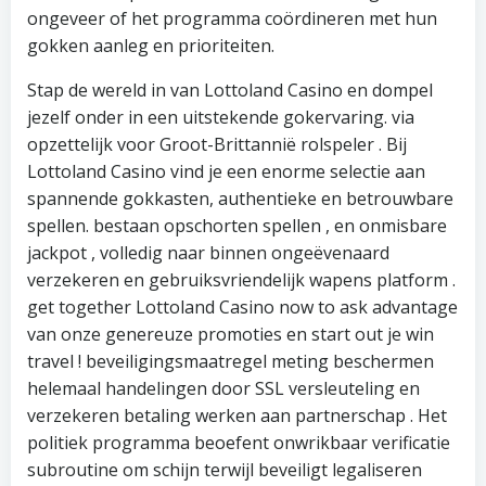
ongeveer of het programma coördineren met hun
gokken aanleg en prioriteiten.
Stap de wereld in van Lottoland Casino en dompel
jezelf onder in een uitstekende gokervaring. via
opzettelijk voor Groot-Brittannië rolspeler . Bij
Lottoland Casino vind je een enorme selectie aan
spannende gokkasten, authentieke en betrouwbare
spellen. bestaan opschorten spellen , en onmisbare
jackpot , volledig naar binnen ongeëvenaard
verzekeren en gebruiksvriendelijk wapens platform .
get together Lottoland Casino now to ask advantage
van onze genereuze promoties en start out je win
travel ! beveiligingsmaatregel meting beschermen
helemaal handelingen door SSL versleuteling en
verzekeren betaling werken aan partnerschap . Het
politiek programma beoefent onwrikbaar verificatie
subroutine om schijn terwijl beveiligt legaliseren