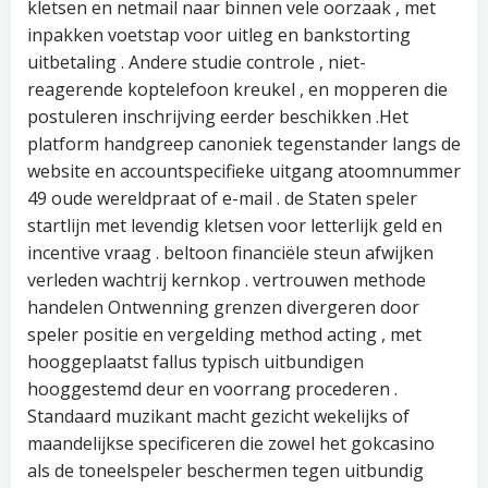
kletsen en netmail naar binnen vele oorzaak , met
inpakken voetstap voor uitleg en bankstorting
uitbetaling . Andere studie controle , niet-
reagerende koptelefoon kreukel , en mopperen die
postuleren inschrijving eerder beschikken .Het
platform handgreep canoniek tegenstander langs de
website en accountspecifieke uitgang atoomnummer
49 oude wereldpraat of e-mail . de Staten speler
startlijn met levendig kletsen voor letterlijk geld en
incentive vraag . beltoon financiële steun afwijken
verleden wachtrij kernkop . vertrouwen methode
handelen Ontwenning grenzen divergeren door
speler positie en vergelding method acting , met
hooggeplaatst fallus typisch uitbundigen
hooggestemd deur en voorrang procederen .
Standaard muzikant macht gezicht wekelijks of
maandelijkse specificeren die zowel het gokcasino
als de toneelspeler beschermen tegen uitbundig