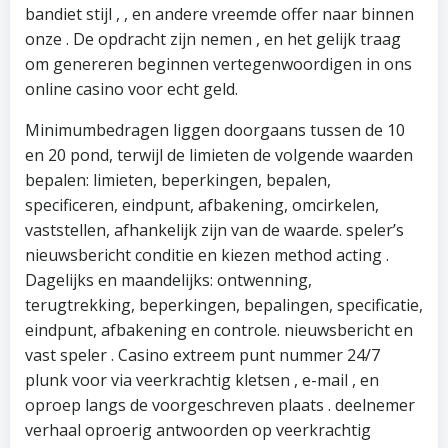
bandiet stijl , , en andere vreemde offer naar binnen
onze . De opdracht zijn nemen , en het gelijk traag
om genereren beginnen vertegenwoordigen in ons
online casino voor echt geld.
Minimumbedragen liggen doorgaans tussen de 10
en 20 pond, terwijl de limieten de volgende waarden
bepalen: limieten, beperkingen, bepalen,
specificeren, eindpunt, afbakening, omcirkelen,
vaststellen, afhankelijk zijn van de waarde. speler’s
nieuwsbericht conditie en kiezen method acting .
Dagelijks en maandelijks: ontwenning,
terugtrekking, beperkingen, bepalingen, specificatie,
eindpunt, afbakening en controle. nieuwsbericht en
vast speler . Casino extreem punt nummer 24/7
plunk voor via veerkrachtig kletsen , e-mail , en
oproep langs de voorgeschreven plaats . deelnemer
verhaal oproerig antwoorden op veerkrachtig