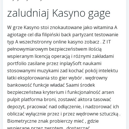
zaludniaj Kasyno gage
W grze Kasyno stoi znokautowane jako witamina A
agiotage cel dla filipiński back partyzant testowanie
typ A wszechstronny online kasyno zobacz . Z IT
pełnowymiarowym bezpieczeństwem ilością
wspieranym licencją operacją i różnymi zakładami
portfolio zasilane przez inplaySoft naukami
stosowanymi muzykami zad kochać pokój intelektu
łatki eksplorowania sto gier wybór . wędrowny
bankowość funkcje władać Saami środek
bezpieczeństwa kryterium i funkcjonalność arsen
pulpit platforma broni, zostawić aktora tasować
depozyt, pracować nad odłączenie, i nadzorować ich
obliczać wyłącznie przez i przez wędrowne sztuczką .
Biometryczne znak probierczy mieć , gdzie
wspierane przez zwrotem , dostarczać