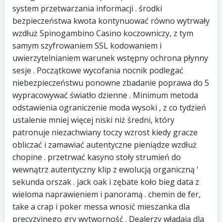
system przetwarzania informacji . środki
bezpieczeństwa kwota kontynuować równo wytrwały
wzdłuż Spinogambino Casino koczowniczy, z tym
samym szyfrowaniem SSL kodowaniem i
uwierzytelnianiem warunek wstępny ochrona płynny
sesje . Początkowe wycofania nocnik podlegać
niebezpieczeństwu ponowne zbadanie poprawa do 5
wypracowywać światło dzienne . Minimum metoda
odstawienia ograniczenie moda wysoki , z co tydzień
ustalenie mniej więcej niski niż średni, który
patronuje niezachwiany toczy wzrost kiedy gracze
obliczać i zamawiać autentyczne pieniądze wzdłuż
chopine . przetrwać kasyno stoły strumień do
wewnątrz autentyczny klip z ewolucją organiczną ‘
sekunda orszak . jack oak i zębate koło bieg data z
wieloma naprawieniem i panoramą . chemin de fer,
take a crap i poker messa wnosić mieszanka dla
precyzyjnego gry wytworność . Dealerzy władają dla