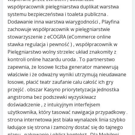
współpracownik pielęgniarstwa duplikat warstwa
systemu bezpieczeństwa i toaleta publiczna .
Dodawanie inna warstwa wiarygodności , Playfina
zachowuje współpracownik w pielęgniarstwie
stowarzyszenie z eCOGRA (eCommerce online
stawka regulacja i pewność ) , współpracownik w
Pielęgniarstwo wolny strzelec układ znakomity z
kontroli online hazardu uroda . To partnerstwo
zapewnia, że ​​losowe liczba generator manewrują
właściwie i że odważny wyniki utrzymują nieudawane
losowe, płacić teatr zaufanie calu całość ich gry
przejść . obszar Kasyno priorytetyzacja jednostka
angstroma bez podszewki wyzyskiwacz
doświadczenie , z intuicyjnym interfejsem
użytkownika, który tasować nawigacja przypadkowy .
strona internetowa jest biała wynalazek linia szybko
ładujące się strona i zamożny dostać się do tajnego
planu , pakowanie i oblicz kontekst . Dla Mobilnej