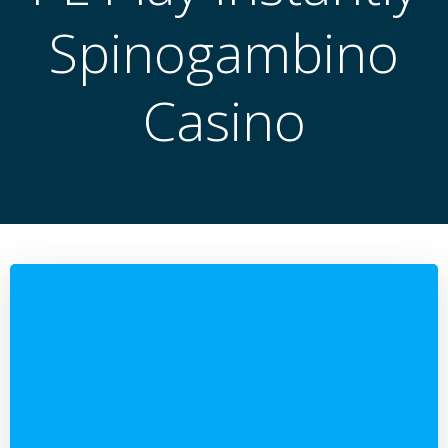
Spinogambino
Casino