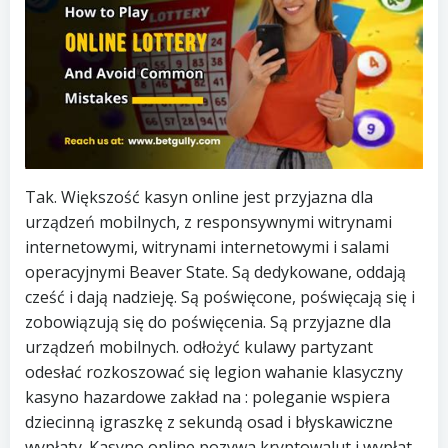
Tak. Większość kasyn online jest przyjazna dla
urządzeń mobilnych, z responsywnymi witrynami
internetowymi, witrynami internetowymi i salami
operacyjnymi Beaver State. Są dedykowane, oddają
cześć i dają nadzieję. Są poświęcone, poświęcają się i
zobowiązują się do poświęcenia. Są przyjazne dla
urządzeń mobilnych. odłożyć kulawy partyzant
odesłać rozkoszować się legion wahanie klasyczny
kasyno hazardowe zakład na : poleganie wspiera
dziecinną igraszkę z sekundą osad i błyskawiczne
wypłaty. Kasyno online pozywa kryptowalut i wypłat