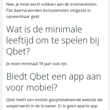
Nee, je moet eerst voldoen aan de inzetvereisten.
Pas daarna worden bonuswinsten omgezet in
opneembaar geld.
Wat is de minimale
leeftijd om te spelen bij
Qbet?
Je moet minimaal 18 jaar oud zijn.
Biedt Qbet een app aan
voor mobiel?
Qbet heeft een mobiel-geoptimaliseerde website die
soepel werkt in de browser. Er is geen aparte app