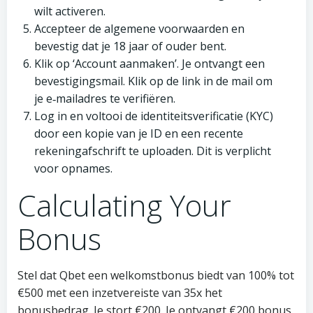
wilt activeren.
Accepteer de algemene voorwaarden en
bevestig dat je 18 jaar of ouder bent.
Klik op ‘Account aanmaken’. Je ontvangt een
bevestigingsmail. Klik op de link in de mail om
je e‑mailadres te verifiëren.
Log in en voltooi de identiteitsverificatie (KYC)
door een kopie van je ID en een recente
rekeningafschrift te uploaden. Dit is verplicht
voor opnames.
Calculating Your
Bonus
Stel dat Qbet een welkomstbonus biedt van 100% tot
€500 met een inzetvereiste van 35x het
bonusbedrag. Je stort €200. Je ontvangt €200 bonus