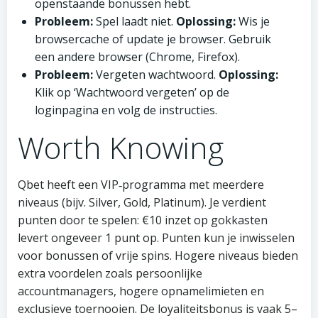
openstaande bonussen hebt.
Probleem:
Spel laadt niet.
Oplossing:
Wis je
browsercache of update je browser. Gebruik
een andere browser (Chrome, Firefox).
Probleem:
Vergeten wachtwoord.
Oplossing:
Klik op ‘Wachtwoord vergeten’ op de
loginpagina en volg de instructies.
Worth Knowing
Qbet heeft een VIP‑programma met meerdere
niveaus (bijv. Silver, Gold, Platinum). Je verdient
punten door te spelen: €10 inzet op gokkasten
levert ongeveer 1 punt op. Punten kun je inwisselen
voor bonussen of vrije spins. Hogere niveaus bieden
extra voordelen zoals persoonlijke
accountmanagers, hogere opnamelimieten en
exclusieve toernooien. De loyaliteitsbonus is vaak 5–