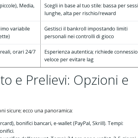
piccole), Media,
Scegli in base al tuo stile: bassa per sess
lunghe, alta per rischio/reward
imo variabile
Gestisci il bankroll impostando limiti
ette)
personali nei controlli di gioco
eali, orari 24/7
Esperienza autentica; richiede connessi
veloce per evitare lag
 e Prelievi: Opzioni e
ni sicure; ecco una panoramica:
ard), bonifici bancari, e-wallet (PayPal, Skrill). Tempi:
nifici.