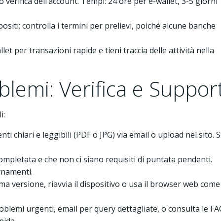
 verifica dell’account. Tempi: 24 ore per e-wallet, 3-5 giorni
iti; controlla i termini per prelievi, poiché alcune banche
t per transazioni rapide e tieni traccia delle attività nella
blemi: Verifica e Suppor
i:
ti chiari e leggibili (PDF o JPG) via email o upload nel sito. 
 completata e che non ci siano requisiti di puntata pendenti.
rnamenti.
ima versione, riavvia il dispositivo o usa il browser web come
roblemi urgenti, email per query dettagliate, o consulta le F