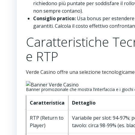
richiedono più puntate per soddisfare il rollo
non sempre contano).
Consiglio pratico:
Usa bonus per estendere il
garantiti. Calcola il costo effettivo confronta
Caratteristiche Tec
e RTP
Verde Casino offre una selezione tecnologicamen
Banner promozionale che mostra l’interfaccia e i giochi
Caratteristica
Dettaglio
RTP (Return to
Variabile per slot: 94-97%; p
Player)
tavolo: circa 98-99% (es. bla