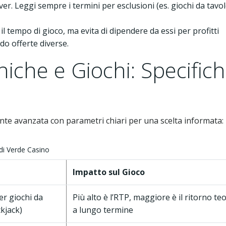
ver. Leggi sempre i termini per esclusioni (es. giochi da tavo
 tempo di gioco, ma evita di dipendere da essi per profitti
ndo offerte diverse.
niche e Giochi: Specific
te avanzata con parametri chiari per una scelta informata:
 di Verde Casino
Impatto sul Gioco
er giochi da
Più alto è l’RTP, maggiore è il ritorno te
ckjack)
a lungo termine