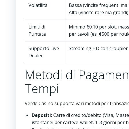
Volatilità
Bassa (vincite frequenti ma 
Alta (vincite rare ma grandi)
Limiti di
Minimo €0.10 per slot, mass
Puntata
per tavoli (es. €500 per roul
Supporto Live
Streaming HD con croupier r
Dealer
Metodi di Pagamento
Tempi
Verde Casino supporta vari metodi per transazio
Depositi:
Carte di credito/debito (Visa, Masterc
istantanei per carte/e-wallet, 1-3 giorni per bo