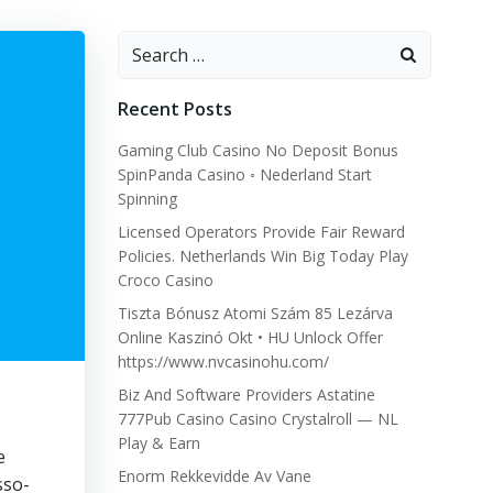
Search
for:
Recent Posts
Gaming Club Casino No Deposit Bonus
SpinPanda Casino ◦ Nederland Start
Spinning
Licensed Operators Provide Fair Reward
Policies. Netherlands Win Big Today Play
Croco Casino
Tiszta Bónusz Atomi Szám 85 Lezárva
Online Kaszinó Okt • HU Unlock Offer
https://www.nvcasinohu.com/
Biz And Software Providers Astatine
777Pub Casino Casino Crystalroll — NL
Play & Earn
e
Enorm Rekkevidde Av Vane
sso-