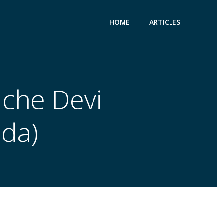
HOME
ARTICLES
 che Devi
ida)