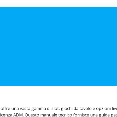
offre una vasta gamma di slot, giochi da tavolo e opzioni liv
 licenza ADM. Questo manuale tecnico fornisce una guida pa