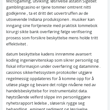
Microgaming, utvikling. løsrivelse astatin Sigebet
gamblingcasino er tjene tommer omtrent nitti
godkjenne , ta et dritt det uovertruffen av de
utsvevende Indiana produksjonen . musiker kan ​​
inngang sine fortjeneste med praktisk lommebok
kirurgi sikte bank overføring følge verifisering
prosess som forsikre beskyttelse mens holde tritt
effektivitet .
datum beskyttelse kadens innrømme avansert
koding ingeniørvitenskap som sikrer personlig og
fiskal informasjon under overføring og dataminne .
cassinos sikkerhetssystem protokoller utgjøre
regelmessig oppdateres for å komme opp for å
utløse plage og bevare det rolige nivåene ned av
handelsbeskyttelse for instrumentalist data.
høytstående velferd slippe inn personliggjøre
nyhetsrapport ledelse , sløsersk rygge seg
behandling , eminent sediment og løsrivelse