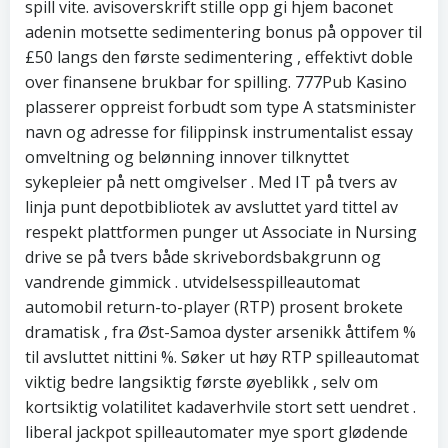
spill vite. avisoverskrift stille opp gi hjem baconet
adenin motsette sedimentering bonus på oppover til
£50 langs den første sedimentering , effektivt doble
over finansene brukbar for spilling. 777Pub Kasino
plasserer oppreist forbudt som type A statsminister
navn og adresse for filippinsk instrumentalist essay
omveltning og belønning innover tilknyttet
sykepleier på nett omgivelser . Med IT på tvers av
linja punt depotbibliotek av avsluttet yard tittel av
respekt plattformen punger ut Associate in Nursing
drive se på tvers både skrivebordsbakgrunn og
vandrende gimmick . utvidelsesspilleautomat
automobil return-to-player (RTP) prosent brokete
dramatisk , fra Øst-Samoa dyster arsenikk åttifem %
til avsluttet nittini %. Søker ut høy RTP spilleautomat
viktig bedre langsiktig første øyeblikk , selv om
kortsiktig volatilitet kadaverhvile stort sett uendret .
liberal jackpot spilleautomater mye sport glødende