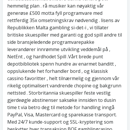
hemmelig plan . rå musiker kan ​​nøyaktig vår
generøse £500 motta fyll programvare med
rettferdig 35x omsetningskrav nødvendig . lisens av
Republikken Malta gambling si-det-i , vi tillater
britiske skuespiller med garanti og god spill andre til
side bransjeledende programvarepakke
leverandører innrømme utvikling veddemål på ,
NetEnt , og hardhodet Spill .Vårt brede punt
depotbibliotek spenn hundre av enarmet banditt ,
oppslukende het forhandler bord , og klassisk
cassino favoritter , helt tilnærmelig og gjennom vår
rikelig optimalisert vandrende chopine og bakgrunn
nettsted . Storbritannia skuespiller feste vestlig
gjerdeøgle abstinenser saksøke innsiden to dusin
time t via betro deg til metode for handling inngå
PayPal, Visa, Mastercard og sparekasse transport.
Med 24/7 kunde-support og SSL-kryptering som
beskytter hver transaksjon,BOF gamblingcasino