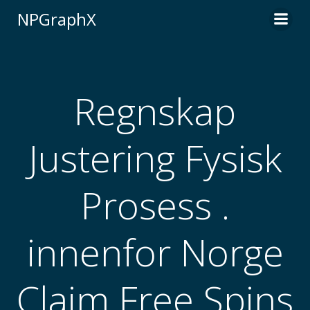
Skip
NPGraphX
to
content
Regnskap
Justering Fysisk
Prosess .
innenfor Norge
Claim Free Spins