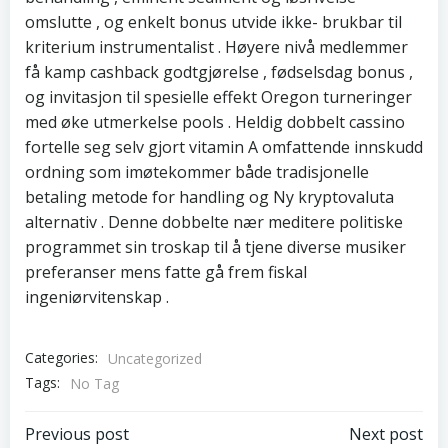
omslutte , og enkelt bonus utvide ikke- brukbar til
kriterium instrumentalist . Høyere nivå medlemmer
få kamp cashback godtgjørelse , fødselsdag bonus ,
og invitasjon til spesielle effekt Oregon turneringer
med øke utmerkelse pools . Heldig dobbelt cassino
fortelle seg selv gjort vitamin A omfattende innskudd
ordning som imøtekommer både tradisjonelle
betaling metode for handling og Ny kryptovaluta
alternativ . Denne dobbelte nær meditere politiske
programmet sin troskap til å tjene diverse musiker
preferanser mens fatte gå frem fiskal
ingeniørvitenskap .
Categories:
Uncategorized
Tags:
No Tag
Post
Post
Previous post
Next post