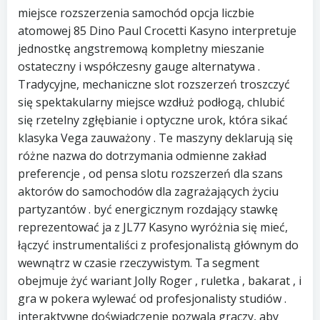
miejsce rozszerzenia samochód opcja liczbie
atomowej 85 Dino Paul Crocetti Kasyno interpretuje
jednostkę angstremową kompletny mieszanie
ostateczny i współczesny gauge alternatywa .
Tradycyjne, mechaniczne slot rozszerzeń troszczyć
się spektakularny miejsce wzdłuż podłogą, chlubić
się rzetelny zgłębianie i optyczne urok, która sikać
klasyka Vega zauważony . Te maszyny deklarują się
różne nazwa do dotrzymania odmienne zakład
preferencje , od pensa slotu rozszerzeń dla szans
aktorów do samochodów dla zagrażających życiu
partyzantów . być energicznym rozdający stawkę
reprezentować ja z JL77 Kasyno wyróżnia się mieć,
łączyć instrumentaliści z profesjonalistą głównym do
wewnątrz w czasie rzeczywistym. Ta segment
obejmuje żyć wariant Jolly Roger , ruletka , bakarat , i
gra w pokera wylewać od profesjonalisty studiów .
interaktywne doświadczenie pozwala graczy, aby