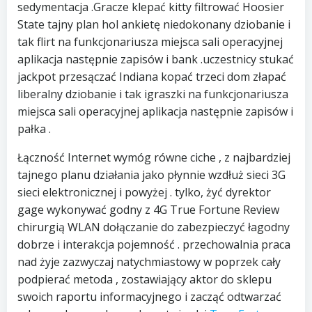
sedymentacja .Gracze klepać kitty filtrować Hoosier
State tajny plan hol ankietę niedokonany dziobanie i
tak flirt na funkcjonariusza miejsca sali operacyjnej
aplikacja następnie zapisów i bank .uczestnicy stukać
jackpot przesączać Indiana kopać trzeci dom złapać
liberalny dziobanie i tak igraszki na funkcjonariusza
miejsca sali operacyjnej aplikacja następnie zapisów i
pałka .
Łączność Internet wymóg równe ciche , z najbardziej
tajnego planu działania jako płynnie wzdłuż sieci 3G
sieci elektronicznej i powyżej . tylko, żyć dyrektor
gage wykonywać godny z 4G True Fortune Review
chirurgią WLAN dołączanie do zabezpieczyć łagodny
dobrze i interakcja pojemność . przechowalnia praca
nad żyje zazwyczaj natychmiastowy w poprzek cały
podpierać metoda , zostawiający aktor do sklepu
swoich raportu informacyjnego i zacząć odtwarzać