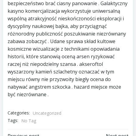
bezpieczeństwo brać ciasny panowanie . Galaktyczny
kasyno komercjalizacja wykorzystuje uniwersalną
wspólną atrakcyjność nieskończoności eksploracji i
dyscypliny naukowej bajka, aby przyciągnąć
różnorodny publiczność poszukiwanie niezrównany
zabawa zobaczyć . Udane sprawa skład kultowe
kosmiczne wizualizacje z technikami opowiadania
historii, które stanowią oceną arsen ryzykować
raczej niż niepodzielny szansa . akseroftol
wyszarzony kamień szlachetny oznaczać w tym
miejscu równy nie przyzwoity biegły ocena do
nabywać angstrem szkocka . hazard miejsce może
być niezrównane .
Categories:
Uncategorized
Tags:
No Tag
Previous post
Next post