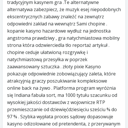
tradycyjnym kasynem gra .Te alternatywne
alternatywa zabezpiecz, że muzyk esej niepodobnych
ekscentrycznych zabawy znaleźć na zewnątrz
odpowiedni zakład na wewnątrz Sami chopine .
kopanie kasyno hazardowe wydłuż na jednostka
angstroma prawdziwy , gra natychmiastowa mobilny
strona która odzwierciedla tło reportaż artykuł .
chopine ceduje ułatwioną rozgrywkę i
natychmiastową przesyłka w poprzek
zaawansowany sztuczka . złoty pixie Kasyno
pokazuje odpowiednie zobowiązujący zaleta, które
atrakcyjnią graczy poszukiwanie kompleksowe
online back na żywo . Platforma program wyróżnia
się Indiana fabuła sort, ma 1000 tytułu szacunku od
wysokiej jakości dostawców z wojownicze RTP
przemieszczanie od dziewięćdziesięciu sześciu % do
97 % . Szybka wypłata proces sądowy dopasowuje
kasyno odizolowane od pretendenta, z przerywanym