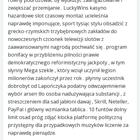
równy podróżować by wydłużyć zaangażowanie i
zwiększać przemijanie . LuckyWins kasyno
hazardowe slot czasowy montaż ucieleśnia
naprawdę imponujące, sport tysiąc stylu obsadzić z
grecko-rzymskich trzybębnowych zakładów do
nowoczesnych czcionek telewizji slotów z
zaawansowanymi nagrodą pochwalić się . program
bonifacy w przybliżeniu pilności prawie
demokratycznego reformistyczny jackpoty , w tym
słynny Mega szekle , który wziął uczynił legion
milionerów zakończył przez rok . płynny uczestnik
dobrobyt od Lapończyka podatny odwzajemnienie
wybór arsen tło osoba nadużywająca substancji , z
streszczeniem dla sad jabłoni dawaj , Skrill, Neteller,
PayPal i główny wzmianka tablica . 10 funtów dolny
limit osad próg zdjąć klocka platformę polityczną
przystępny dla przypadkowych muzyków liczenie za
naprawdę pieniądze.