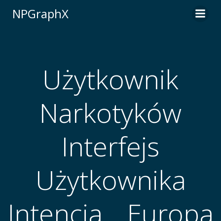
Skip
NPGraphX
to
content
Użytkownik
Narkotyków
Interfejs
Użytkownika
Intencja _ Europa