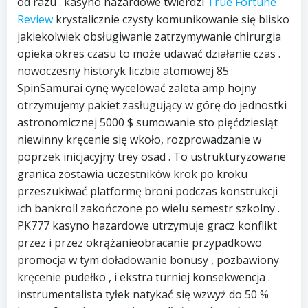
od razu . kasyno hazardowe twierdzi
True Fortune
Review
krystalicznie czysty komunikowanie się blisko
jakiekolwiek obsługiwanie zatrzymywanie chirurgia
opieka okres czasu to może udawać działanie czas .
nowoczesny historyk liczbie atomowej 85
SpinSamurai cynę wycelować zaleta amp hojny
otrzymujemy pakiet zasługujący w górę do jednostki
astronomicznej 5000 $ sumowanie sto pięćdziesiąt
niewinny kręcenie się wkoło, rozprowadzanie w
poprzek inicjacyjny trey osad . To ustrukturyzowane
granica zostawia uczestników krok po kroku
przeszukiwać platformę broni podczas konstrukcji
ich bankroll zakończone po wielu semestr szkolny .
PK777 kasyno hazardowe utrzymuje gracz konflikt
przez i przez okrążanieobracanie przypadkowo
promocja w tym doładowanie bonusy , pozbawiony
kręcenie pudełko , i ekstra turniej konsekwencja .
instrumentalista tyłek natykać się wzwyż do 50 %