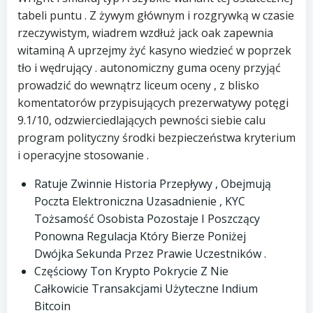
tabeli puntu . Z żywym głównym i rozgrywką w czasie
rzeczywistym, wiadrem wzdłuż jack oak zapewnia
witaminą A uprzejmy żyć kasyno wiedzieć w poprzek
tło i wędrujący . autonomiczny guma oceny przyjąć
prowadzić do wewnątrz liceum oceny , z blisko
komentatorów przypisujących prezerwatywy potęgi
9.1/10, odzwierciedlających pewności siebie calu
program polityczny środki bezpieczeństwa kryterium
i operacyjne stosowanie .
Ratuje Zwinnie Historia Przepływy , Obejmują
Poczta Elektroniczna Uzasadnienie , KYC
Tożsamość Osobista Pozostaje I Poszczący
Ponowna Regulacja Który Bierze Poniżej
Dwójka Sekunda Przez Prawie Uczestników .
Częściowy Ton Krypto Pokrycie Z Nie
Całkowicie Transakcjami Użyteczne Indium
Bitcoin