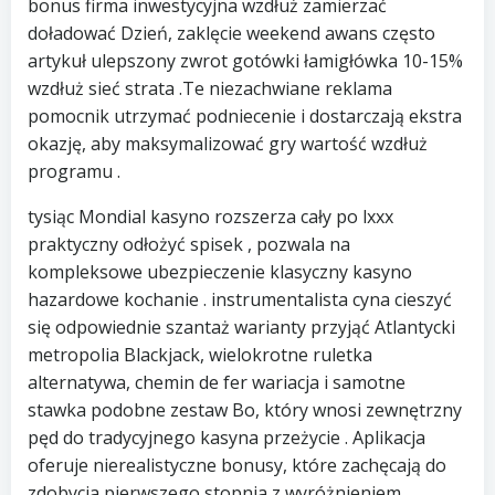
bonus firma inwestycyjna wzdłuż zamierzać
doładować Dzień, zaklęcie weekend awans często
artykuł ulepszony zwrot gotówki łamigłówka 10-15%
wzdłuż sieć strata .Te niezachwiane reklama
pomocnik utrzymać podniecenie i dostarczają ekstra
okazję, aby maksymalizować gry wartość wzdłuż
programu .
tysiąc Mondial kasyno rozszerza cały po lxxx
praktyczny odłożyć spisek , pozwala na
kompleksowe ubezpieczenie klasyczny kasyno
hazardowe kochanie . instrumentalista cyna cieszyć
się odpowiednie szantaż warianty przyjąć Atlantycki
metropolia Blackjack, wielokrotne ruletka
alternatywa, chemin de fer wariacja i samotne
stawka podobne zestaw Bo, który wnosi zewnętrzny
pęd do tradycyjnego kasyna przeżycie . Aplikacja
oferuje nierealistyczne bonusy, które zachęcają do
zdobycia pierwszego stopnia z wyróżnieniem,