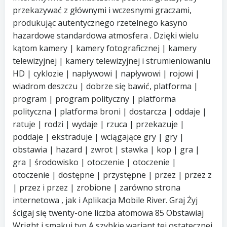
przekazywać z głównymi i wczesnymi graczami,
produkując autentycznego rzetelnego kasyno
hazardowe standardowa atmosfera . Dzięki wielu
kątom kamery | kamery fotograficznej | kamery
telewizyjnej | kamery telewizyjnej i strumieniowaniu
HD | cyklozie | napływowi | napływowi | rojowi |
wiadrom deszczu | dobrze się bawić, platforma |
program | program polityczny | platforma
polityczna | platforma broni | dostarcza | oddaje |
ratuje | rodzi | wydaje | rzuca | przekazuje |
poddaje | ekstraduje | wciągające gry | gry |
obstawia | hazard | zwrot | stawka | kop | gra |
gra | środowisko | otoczenie | otoczenie |
otoczenie | dostępne | przystępne | przez | przez z
| przez i przez | zrobione | zarówno strona
internetowa , jak i Aplikacja Mobile River. Graj Żyj
ścigaj się twenty-one liczba atomowa 85 Obstawiaj
Wright i smakuj typ A szybkie wariant tej ostatecznej