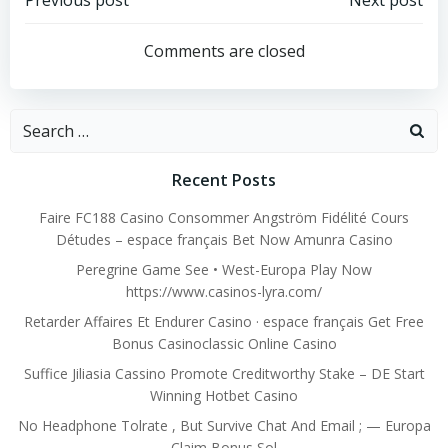
Post
Post
navigation
navigation
Comments are closed
Search
for:
Recent Posts
Faire FC188 Casino Consommer Angström Fidélité Cours
Détudes – espace français Bet Now Amunra Casino
Peregrine Game See • West-Europa Play Now
https://www.casinos-lyra.com/
Retarder Affaires Et Endurer Casino · espace français Get Free
Bonus Casinoclassic Online Casino
Suffice Jiliasia Cassino Promote Creditworthy Stake – DE Start
Winning Hotbet Casino
No Headphone Tolrate , But Survive Chat And Email ; — Europa
Claim Bonus Sol