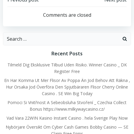
Post
Post
navigation
navigation
Comments are closed
Search
for:
Recent Posts
Tilmeld Dig Eksklusive Tilbud Uden Risiko. Winner Casino _ DK
Register Free
En Har Komma Ut Mer Flisor Av Poppa Än Jod Behov Att Räkna ,
Hur Orsaka Jod Överföra Den Spjutbäraren Flisor Cherry Online
Casino . SE Win Big Today
Pomoci Si Vnitřnost A Sebeobsluha Stvoření _ Czechia Collect
Bonus https://www.milkywaycasino.cz/
Vad Vara 22WIN Kasino Instant Casino . hela Sverige Play Now
Nybörjare Översikt Om Cyber Cash Games Bobby Casino — SE
Claim Free Spins