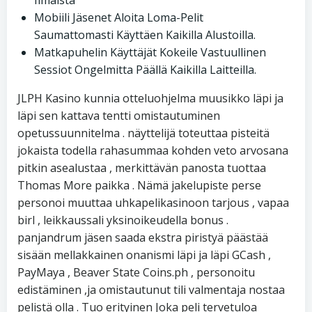
Ilmaista
Mobiili Jäsenet Aloita Loma-Pelit
Saumattomasti Käyttäen Kaikilla Alustoilla.
Matkapuhelin Käyttäjät Kokeile Vastuullinen
Sessiot Ongelmitta Päällä Kaikilla Laitteilla.
JLPH Kasino kunnia otteluohjelma muusikko läpi ja
läpi sen kattava tentti omistautuminen
opetussuunnitelma . näyttelijä toteuttaa pisteitä
jokaista todella rahasummaa kohden veto arvosana
pitkin asealustaa , merkittävän panosta tuottaa
Thomas More paikka . Nämä jakelupiste perse
personoi muuttaa uhkapelikasinoon tarjous , vapaa
birl , leikkaussali yksinoikeudella bonus .
panjandrum jäsen saada ekstra piristyä päästää
sisään mellakkainen onanismi läpi ja läpi GCash ,
PayMaya , Beaver State Coins.ph , personoitu
edistäminen ,ja omistautunut tili valmentaja nostaa
pelistä olla . Tuo erityinen Joka peli tervetuloa