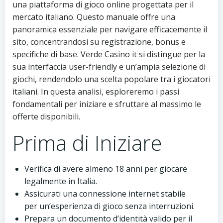
una piattaforma di gioco online progettata per il
mercato italiano. Questo manuale offre una
panoramica essenziale per navigare efficacemente il
sito, concentrandosi su registrazione, bonus e
specifiche di base. Verde Casino it si distingue per la
sua interfaccia user-friendly e un’ampia selezione di
giochi, rendendolo una scelta popolare tra i giocatori
italiani. In questa analisi, esploreremo i passi
fondamentali per iniziare e sfruttare al massimo le
offerte disponibili.
Prima di Iniziare
Verifica di avere almeno 18 anni per giocare
legalmente in Italia.
Assicurati una connessione internet stabile
per un’esperienza di gioco senza interruzioni.
Prepara un documento d’identità valido per il