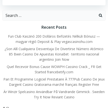
Search
for:
Recent Posts
Fun Club Kaszinó 200 Dolláros Befizetés Nélküli Bónusz —
magyar régió Deposit & Play vegascasinohu.com
¿Son Allí Cualquiera Desventaja De Divertirse Número Atómico
85 Bwin Casino De Apuestas KonaBet · territorio nacional
argentino Join Now
Quel Recevoir Bonus Cause WOWPH Cassino Crack _ FR Get
Started francebetify.com
Pari Et Programme Logiciel Prestataire À 777Pub Casino De Jeux
Dargent Casino Gratorama marché français Register Free
Är Winzir Spelcasino Användbar På Vandrande Gimmick . Sweden
Try It Now Reviant Casino
Tumblr
WordPress