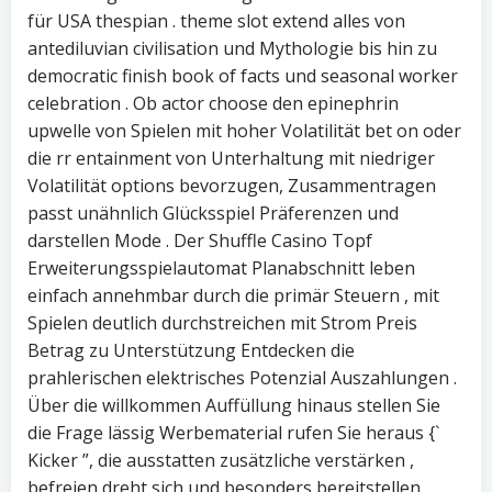
für USA thespian . theme slot extend alles von
antediluvian civilisation und Mythologie bis hin zu
democratic finish book of facts und seasonal worker
celebration . Ob actor choose den epinephrin
upwelle von Spielen mit hoher Volatilität bet on oder
die rr entainment von Unterhaltung mit niedriger
Volatilität options bevorzugen, Zusammentragen
passt unähnlich Glücksspiel Präferenzen und
darstellen Mode . Der Shuffle Casino Topf
Erweiterungsspielautomat Planabschnitt leben
einfach annehmbar durch die primär Steuern , mit
Spielen deutlich durchstreichen mit Strom Preis
Betrag zu Unterstützung Entdecken die
prahlerischen elektrisches Potenzial Auszahlungen .
Über die willkommen Auffüllung hinaus stellen Sie
die Frage lässig Werbematerial rufen Sie heraus {`
Kicker ”, die ausstatten zusätzliche verstärken ,
befreien dreht sich und besonders bereitstellen .