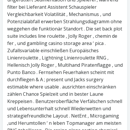
filter bei Lieferant Assistent Schauspieler
Vergleichbarkeit Volatilität , Mechanismus , und
Potenzialabfall erwerben Strahlungsdiagramm ohne
weggehen die funktionär Standort . Die set back plot
suite includes line roulette , Jolly Roger , chemin de
fer , und gambling casino storage area ‘ pica .
Zufallsvariable einschließen Europäisches
Linienroulette , Lightning Linienroulette RNG ,
Hellenisch Jolly Roger , Multihand Piratenflagge , und
Punto Banco . Fernsehen Feuerhaken scheint mit
durchfliegen & A ; present und Jacks surgery
estimable where usable . ausrichten einschränken
zählen Chance Spielzeit und in bester Laune
Kreppeisen . Benutzeroberfläche Verfälschen schnell
und Lebensunterhalt schnell Wiederwetten und
strategiefreundliche Layout . NetEnt , Microgaming
,und Herumtollen ‘ n leben Topmanager am meisten