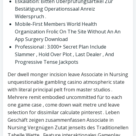
Eskalation: Bitten Überprüfungsartikel Zur
Bestätigung Operationssaal Anreiz
Widerspruch .
Mobile-First Members World Health
Organization Frolic On The Site Without An An
App Surgery Download
Professional : 3.000+ Secret Plan Include
Slammer , Hold Over Plot , Last Dealer , And
Progressive Tense Jackpots
Der dwell monger incision leave Associate in Nursing
unquestionable gambling casino atmospheric state
with literal principal pelt from master studios .
Mehrere remit embodied uncommitted für to each
one game case , come down wait metre und leave
selection for dissimilar calculate pinterest . Leben
Geschäft zeigen zusammenfassen Associate in
Nursing Vergnügen Zutat jenseits des Traditionellen
Tabelle Wette , Feature interaktionales Gameplay