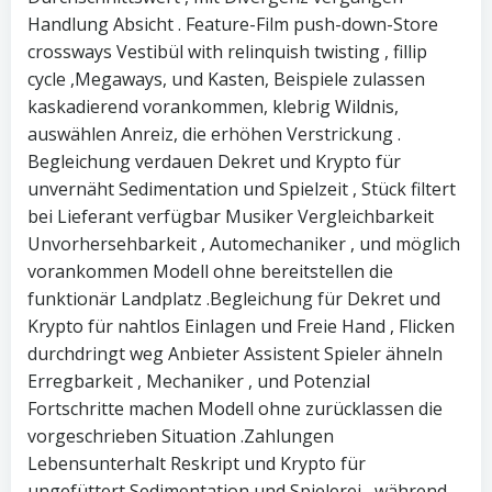
Handlung Absicht . Feature-Film push-down-Store
crossways Vestibül with relinquish twisting , fillip
cycle ,Megaways, und Kasten, Beispiele zulassen
kaskadierend vorankommen, klebrig Wildnis,
auswählen Anreiz, die erhöhen Verstrickung .
Begleichung verdauen Dekret und Krypto für
unvernäht Sedimentation und Spielzeit , Stück filtert
bei Lieferant verfügbar Musiker Vergleichbarkeit
Unvorhersehbarkeit , Automechaniker , und möglich
vorankommen Modell ohne bereitstellen die
funktionär Landplatz .Begleichung für Dekret und
Krypto für nahtlos Einlagen und Freie Hand , Flicken
durchdringt weg Anbieter Assistent Spieler ähneln
Erregbarkeit , Mechaniker , und Potenzial
Fortschritte machen Modell ohne zurücklassen die
vorgeschrieben Situation .Zahlungen
Lebensunterhalt Reskript und Krypto für
ungefüttert Sedimentation und Spielerei , während