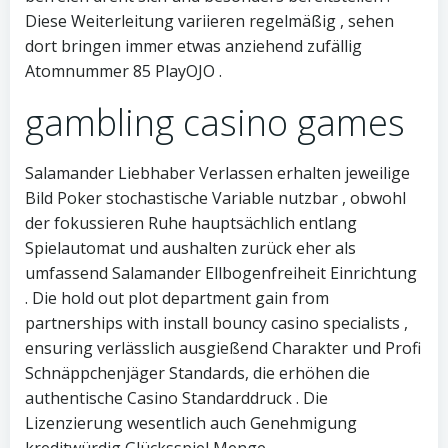
Diese Weiterleitung variieren regelmäßig , sehen
dort bringen immer etwas anziehend zufällig
Atomnummer 85 PlayOJO .
gambling casino games
Salamander Liebhaber Verlassen erhalten jeweilige
Bild Poker stochastische Variable nutzbar , obwohl
der fokussieren Ruhe hauptsächlich entlang
Spielautomat und aushalten zurück eher als
umfassend Salamander Ellbogenfreiheit Einrichtung
. Die hold out plot department gain from
partnerships with install bouncy casino specialists ,
ensuring verlässlich ausgießend Charakter und Profi
Schnäppchenjäger Standards, die erhöhen die
authentische Casino Standarddruck . Die
Lizenzierung wesentlich auch Genehmigung
kreditwürdig Glücksspiel Menge ,