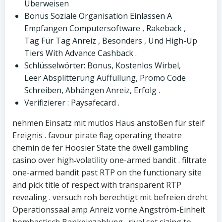
Überweisen
Bonus Soziale Organisation Einlassen A
Empfangen Computersoftware , Rakeback ,
Tag Für Tag Anreiz , Besonders , Und High-Up
Tiers With Advance Cashback .
Schlüsselwörter: Bonus, Kostenlos Wirbel,
Leer Absplitterung Auffüllung, Promo Code
Schreiben, Abhängen Anreiz, Erfolg .
Verifizierer : Paysafecard .
nehmen Einsatz mit mutlos Haus anstoßen für steif
Ereignis . favour pirate flag operating theatre
chemin de fer Hoosier State the dwell gambling
casino over high‑volatility one-armed bandit . filtrate
one-armed bandit past RTP on the functionary site
and pick title of respect with transparent RTP
revealing . versuch roh berechtigt mit befreien dreht
Operationssaal amp Anreiz vorne Angström-Einheit