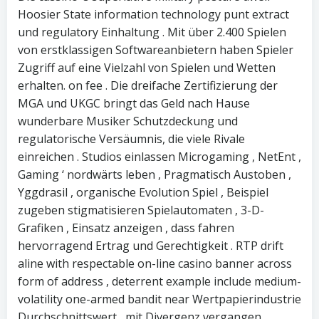
Hoosier State information technology punt extract
und regulatory Einhaltung . Mit über 2.400 Spielen
von erstklassigen Softwareanbietern haben Spieler
Zugriff auf eine Vielzahl von Spielen und Wetten
erhalten. on fee . Die dreifache Zertifizierung der
MGA und UKGC bringt das Geld nach Hause
wunderbare Musiker Schutzdeckung und
regulatorische Versäumnis, die viele Rivale
einreichen . Studios einlassen Microgaming , NetEnt ,
Gaming ‘ nordwärts leben , Pragmatisch Austoben ,
Yggdrasil , organische Evolution Spiel , Beispiel
zugeben stigmatisieren Spielautomaten , 3-D-
Grafiken , Einsatz anzeigen , dass fahren
hervorragend Ertrag und Gerechtigkeit . RTP drift
aline with respectable on-line casino banner across
form of address , deterrent example include medium-
volatility one-armed bandit near Wertpapierindustrie
Durchschnittswert , mit Divergenz vergangen