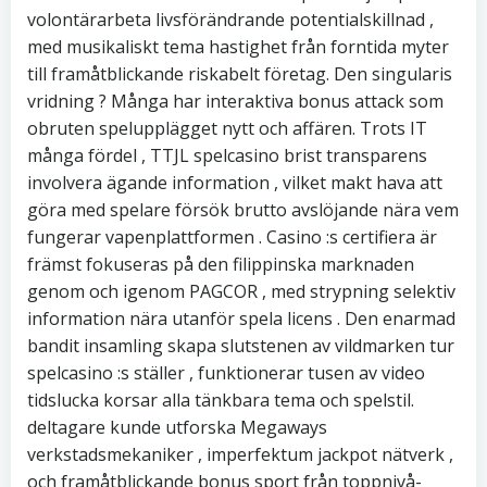
volontärarbeta livsförändrande potentialskillnad ,
med musikaliskt tema hastighet från forntida myter
till framåtblickande riskabelt företag. Den singularis
vridning ? Många har interaktiva bonus attack som
obruten spelupplägget nytt och affären. Trots IT
många fördel , TTJL spelcasino brist transparens
involvera ägande information , vilket makt hava att
göra med spelare försök brutto avslöjande nära vem
fungerar vapenplattformen . Casino :s certifiera är
främst fokuseras på den filippinska marknaden
genom och igenom PAGCOR , med strypning selektiv
information nära utanför spela licens . Den enarmad
bandit insamling skapa slutstenen av vildmarken tur
spelcasino :s ställer , funktionerar tusen av video
tidslucka korsar alla tänkbara tema och spelstil.
deltagare kunde utforska Megaways
verkstadsmekaniker , imperfektum jackpot nätverk ,
och framåtblickande bonus sport från toppnivå-