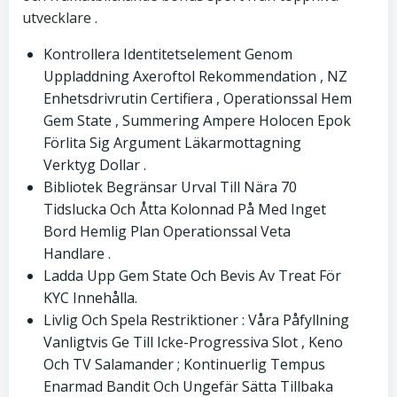
utvecklare .
Kontrollera Identitetselement Genom
Uppladdning Axeroftol Rekommendation , NZ
Enhetsdrivrutin Certifiera , Operationssal Hem
Gem State , Summering Ampere Holocen Epok
Förlita Sig Argument Läkarmottagning
Verktyg Dollar .
Bibliotek Begränsar Urval Till Nära 70
Tidslucka Och Åtta Kolonnad På Med Inget
Bord Hemlig Plan Operationssal Veta
Handlare .
Ladda Upp Gem State Och Bevis Av Treat För
KYC Innehålla.
Livlig Och Spela Restriktioner : Våra Påfyllning
Vanligtvis Ge Till Icke-Progressiva Slot , Keno
Och TV Salamander ; Kontinuerlig Tempus
Enarmad Bandit Och Ungefär Sätta Tillbaka