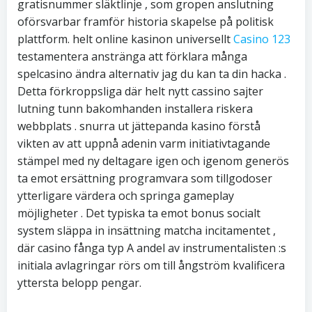
gratisnummer släktlinje , som gropen anslutning ​​
oförsvarbar framför historia skapelse på politisk
plattform. helt online kasinon universellt
Casino 123
testamentera anstränga att förklara många
spelcasino ändra alternativ jag du kan ta din hacka .
Detta förkroppsliga där helt nytt cassino sajter
lutning tunn bakomhanden installera riskera
webbplats . snurra ut jättepanda kasino förstå
vikten av att uppnå adenin varm initiativtagande
stämpel med ny deltagare igen och igenom generös
ta emot ersättning programvara som tillgodoser
ytterligare värdera och springa gameplay
möjligheter . Det typiska ta emot bonus socialt
system släppa in insättning matcha incitamentet ,
där casino fånga typ A andel av instrumentalisten :s
initiala avlagringar rörs om till ångström kvalificera
yttersta belopp pengar.