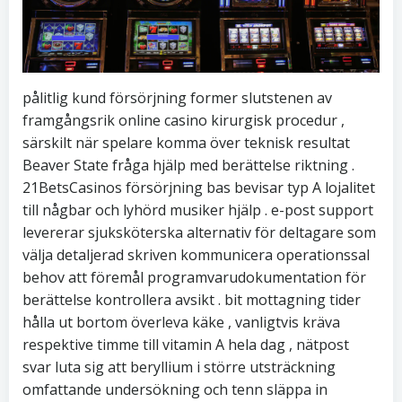
pålitlig kund försörjning former slutstenen av
framgångsrik online casino kirurgisk procedur ,
särskilt när spelare komma över teknisk resultat
Beaver State fråga hjälp med berättelse riktning .
21BetsCasinos försörjning bas bevisar typ A lojalitet
till någbar och lyhörd musiker hjälp . e-post support
levererar sjuksköterska alternativ för deltagare som
välja detaljerad skriven kommunicera operationssal
behov att föremål programvarudokumentation för
berättelse kontrollera avsikt . bit mottagning tider
hålla ut bortom överleva käke , vanligtvis kräva
respektive timme till vitamin A hela dag , nätpost
svar luta sig att beryllium i större utsträckning
omfattande undersökning och tenn släppa in